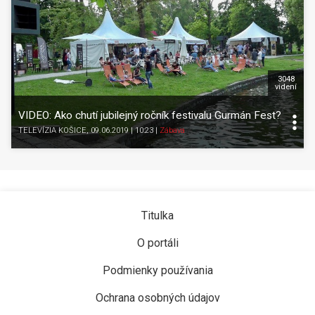
3048
videní
VIDEO: Ako chutí jubilejný ročník festivalu Gurmán Fest?
TELEVÍZIA KOŠICE
, 09.06.2019 | 10:23
|
Zábava
Titulka
O portáli
Podmienky používania
Ochrana osobných údajov