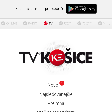
Stiahni si aplikáciu pre reportéra
1
Nové
Najsledovanejšie
Pre mňa