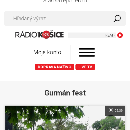
Staň sa reportérom
REM - Loosing M
Moje konto
DOPRAVA NAŽIVO
LIVE TV
Gurmán fest
02:39