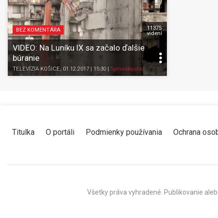
11375
BEZ KOMENTÁRA
videní
VIDEO: Na Luníku IX sa začalo ďalšie
búranie
TELEVÍZIA KOŠICE
, 01.12.2017 | 15:30
|
Spravodajstvo
Titulka
O portáli
Podmienky používania
Ochrana oso
Všetky práva vyhradené. Publikovanie aleb