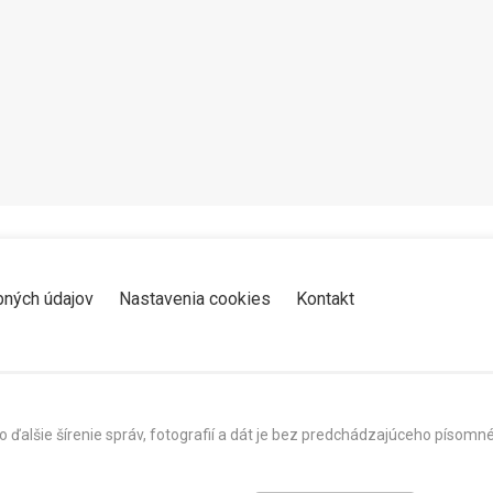
Zdieľať
K obľúbeným
Pozrieť neskôr
bných údajov
Nastavenia cookies
Kontakt
o ďalšie šírenie správ, fotografií a dát je bez predchádzajúceho píso