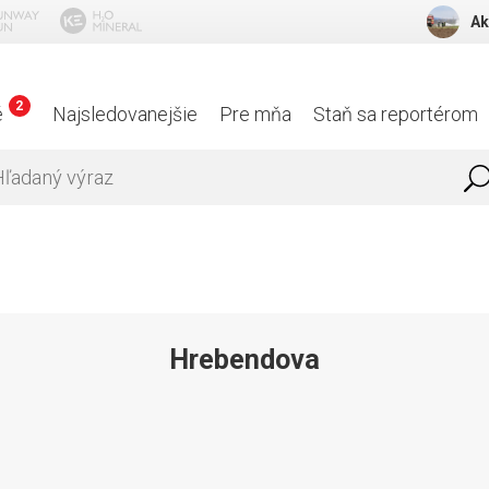
Ak
2
é
Najsledovanejšie
Pre mňa
Staň sa reportérom
Hrebendova