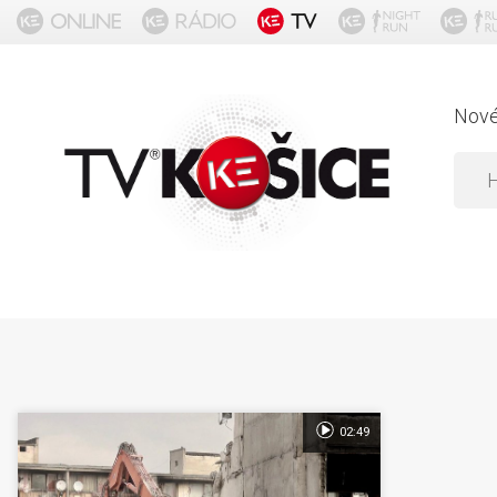
Nov
02:49