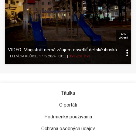
482
videní
VIDEO: Magistrát nemá záujem osvetliť detské ihriská
TELEVÍZIA KOŠICE
, 17.12.2024 | 08:00
|
Spravodajstvo
Titulka
O portáli
Podmienky používania
Ochrana osobných údajov