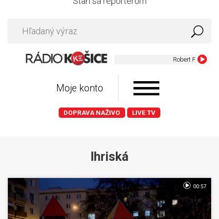
Staň sa reportérom
Robert Palmer - Me
Moje konto
DOPRAVA NAŽIVO
LIVE TV
Ihriská
00:57