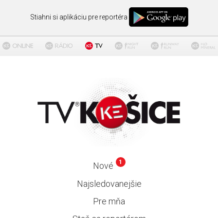
Stiahni si aplikáciu pre reportéra
1
Nové
Najsledovanejšie
Pre mňa