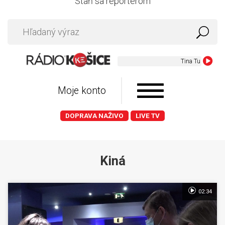
Staň sa reportérom
Tina Turner - Forei
Moje konto
DOPRAVA NAŽIVO
LIVE TV
Kiná
02:34