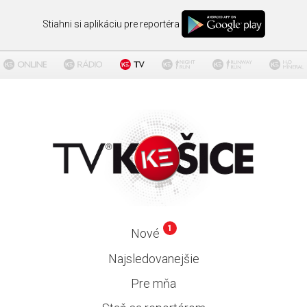
Stiahni si aplikáciu pre reportéra
1
Nové
Najsledovanejšie
Pre mňa