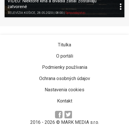
VIDEO: Niektoré kiná a divadlá zatiaľ zostávajú
zatvorené
TELEVÍZIA KOŠICE
, 28.05.2020 | 08:00
|
Spravodajstvo
Titulka
O portáli
Podmienky používania
Ochrana osobných údajov
Nastavenia cookies
Kontakt
2016 -
2026
© MARK MEDIA s.r.o.