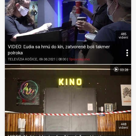
485
videní
VIDEO: Ľudia sa hrnú do kín, zatvorené boli takmer
polroka
TELEVÍZIA KOŠICE
, 09.06.2021 | 08:00
|
Spravodajstvo
03:28
448
videní