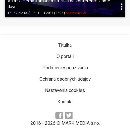
VIDEO: Herná komunita sa zišla na konferencii Game
days
TELEVÍZIA KOŠICE
, 11.11.2024 | 16:25
|
Spravodajstvo
Titulka
O portáli
Podmienky používania
Ochrana osobných údajov
Nastavenia cookies
Kontakt
2016 -
2026
© MARK MEDIA s.r.o.