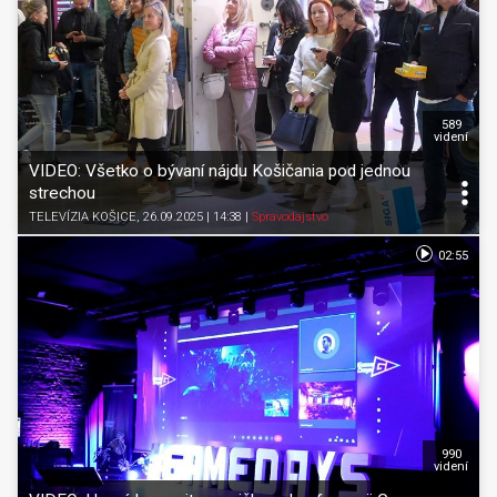
589
videní
VIDEO: Všetko o bývaní nájdu Košičania pod jednou
strechou
TELEVÍZIA KOŠICE
, 26.09.2025 | 14:38
|
Spravodajstvo
02:55
990
videní