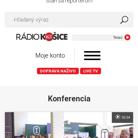
Staň sa reportérom
Texas - Summer 
Moje konto
DOPRAVA NAŽIVO
LIVE TV
Konferencia
02:54