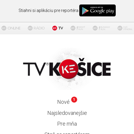
Stiahni si aplikáciu pre reportéra
1
Nové
Najsledovanejšie
Pre mňa