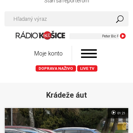
Staň sa reportérom
Peter Bic Project - Th
Moje konto
DOPRAVA NAŽIVO
LIVE TV
Krádeže áut
01:21