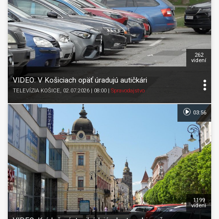
262
videní
VIDEO: V Košiciach opäť úradujú autičkári
TELEVÍZIA KOŠICE
, 02.07.2026 | 08:00
|
Spravodajstvo
03:56
1199
videní