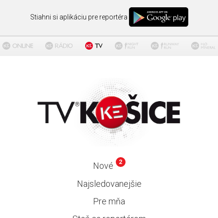
Stiahni si aplikáciu pre reportéra
2
Nové
Najsledovanejšie
Pre mňa