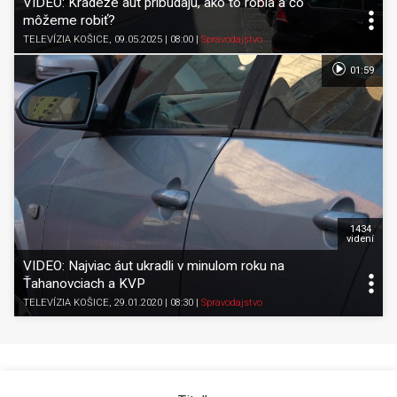
VIDEO: Krádeže áut pribúdajú, ako to robia a čo
môžeme robiť?
TELEVÍZIA KOŠICE
, 09.05.2025 | 08:00
|
Spravodajstvo
01:59
1434
videní
VIDEO: Najviac áut ukradli v minulom roku na
Ťahanovciach a KVP
TELEVÍZIA KOŠICE
, 29.01.2020 | 08:30
|
Spravodajstvo