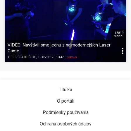
13819
videní
VIDEO: Navštívili sme jednu z najmodernejších Laser
Game
TELEVÍZIA KOŠICE
, 13.05.2019 | 13:42
|
Zábava
Titulka
O portáli
Podmienky používania
Ochrana osobných údajov