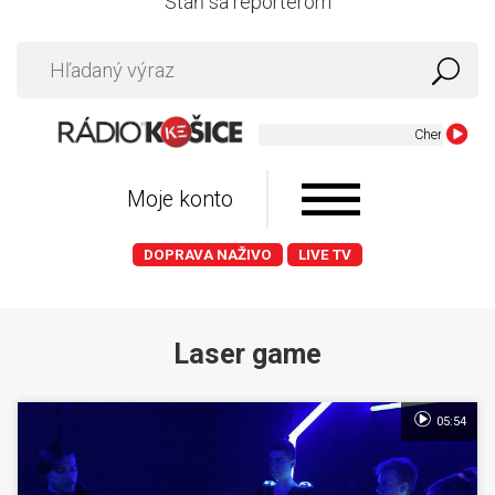
Staň sa reportérom
Cher - Walkin
Moje konto
DOPRAVA NAŽIVO
LIVE TV
Laser game
05:54