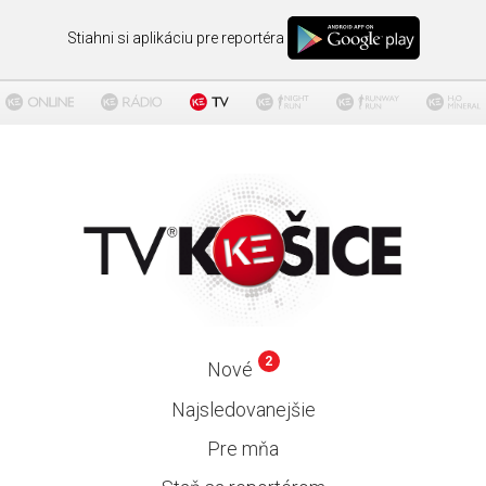
Stiahni si aplikáciu pre reportéra
2
Nové
Najsledovanejšie
Pre mňa