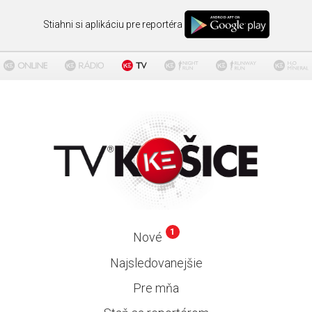
Stiahni si aplikáciu pre reportéra
1
Nové
Najsledovanejšie
Pre mňa