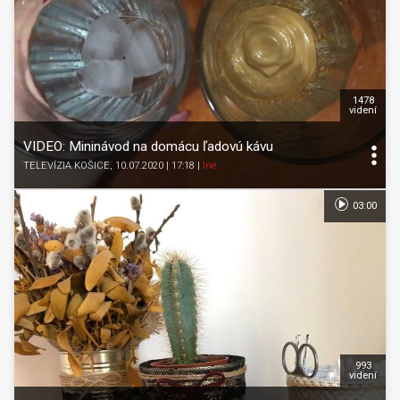
1478
videní
VIDEO: Mininávod na domácu ľadovú kávu
TELEVÍZIA KOŠICE
, 10.07.2020 | 17:18
|
Iné
03:00
993
videní