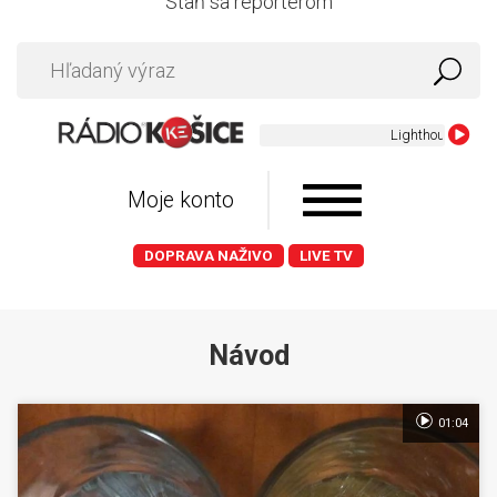
Staň sa reportérom
Lighthouse Family -
Moje konto
DOPRAVA NAŽIVO
LIVE TV
Návod
01:04