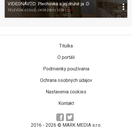
VIDEONÁVOD: Plechovka a jej druhé ja :D
TELEVÍZIA KOŠICE
, 24.04.2020 | 12:59
|
Iné
Titulka
O portáli
Podmienky používania
Ochrana osobných údajov
Nastavenia cookies
Kontakt
2016 -
2026
© MARK MEDIA s.r.o.