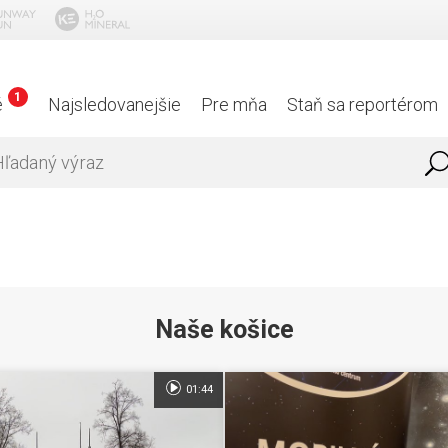
1
é
Najsledovanejšie
Pre mňa
Staň sa reportérom
Naše košice
01:44