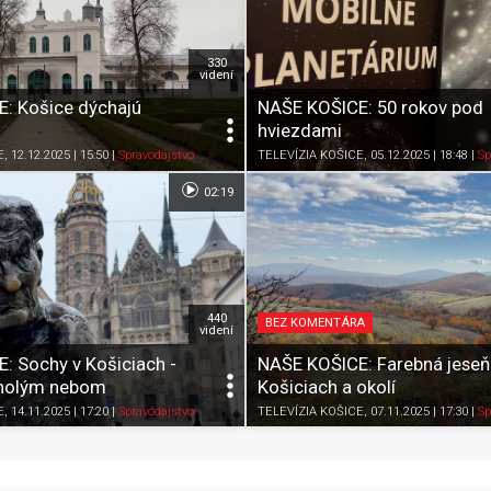
330
videní
: Košice dýchajú
NAŠE KOŠICE: 50 rokov pod
hviezdami
Zdieľať
K obľúbeným
Pozrieť neskôr
Zdieľať
K obľúbeným
E
, 12.12.2025 | 15:50
|
Spravodajstvo
TELEVÍZIA KOŠICE
, 05.12.2025 | 18:48
|
Sp
02:19
440
BEZ KOMENTÁRA
videní
: Sochy v Košiciach -
NAŠE KOŠICE: Farebná jeseň
 holým nebom
Košiciach a okolí
Zdieľať
K obľúbeným
Pozrieť neskôr
Zdieľať
K obľúbeným
E
, 14.11.2025 | 17:20
|
Spravodajstvo
TELEVÍZIA KOŠICE
, 07.11.2025 | 17:30
|
Sp