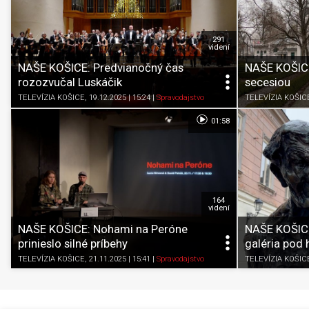
291
videní
NAŠE KOŠICE: Predvianočný čas
NAŠE KOŠICE
rozozvučal Luskáčik
secesiou
TELEVÍZIA KOŠICE
, 19.12.2025 | 15:24
|
Spravodajstvo
TELEVÍZIA KOŠIC
01:58
164
videní
NAŠE KOŠICE: Nohami na Peróne
NAŠE KOŠICE
prinieslo silné príbehy
galéria pod
TELEVÍZIA KOŠICE
, 21.11.2025 | 15:41
|
Spravodajstvo
TELEVÍZIA KOŠIC