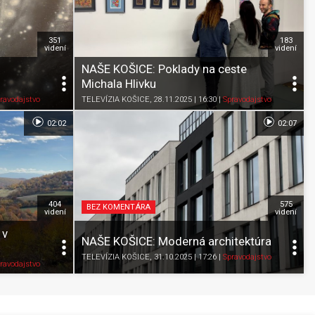
351
183
videní
videní
NAŠE KOŠICE: Poklady na ceste
Michala Hlivku
Pozrieť neskôr
Zdieľať
K obľúbeným
Pozrieť neskôr
ravodajstvo
TELEVÍZIA KOŠICE
, 28.11.2025 | 16:30
|
Spravodajstvo
02:02
02:07
404
575
BEZ KOMENTÁRA
videní
videní
 v
NAŠE KOŠICE: Moderná architektúra
TELEVÍZIA KOŠICE
, 31.10.2025 | 17:26
|
Spravodajstvo
Pozrieť neskôr
Zdieľať
K obľúbeným
Pozrieť neskôr
ravodajstvo