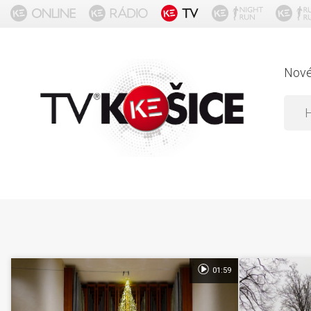
Nov
01:59