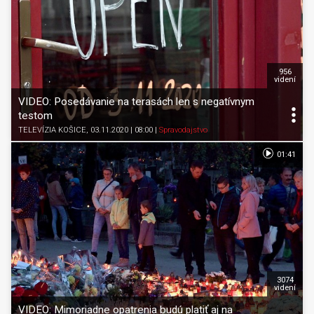
956
videní
VIDEO: Posedávanie na terasách len s negatívnym
testom
TELEVÍZIA KOŠICE
, 03.11.2020 | 08:00
|
Spravodajstvo
01:41
3074
videní
VIDEO: Mimoriadne opatrenia budú platiť aj na