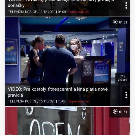
donášky
TELEVÍZIA KOŠICE
, 11.12.2020 | 08:00
|
Spravodajstvo
01:51
712
videní
VIDEO: Pre kostoly, fitnescentrá a kiná platia nové
pravidlá
TELEVÍZIA KOŠICE
, 16.11.2020 | 15:09
|
Spravodajstvo
01:51