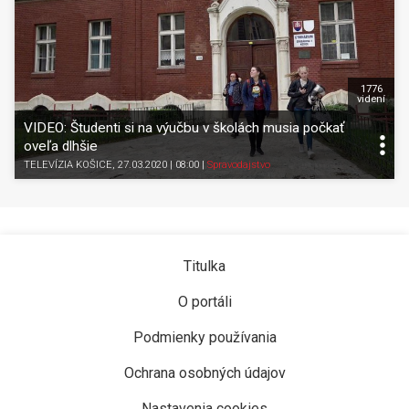
1776
videní
VIDEO: Študenti si na výučbu v školách musia počkať
oveľa dlhšie
TELEVÍZIA KOŠICE
, 27.03.2020 | 08:00
|
Spravodajstvo
Titulka
O portáli
Podmienky používania
Ochrana osobných údajov
Nastavenia cookies