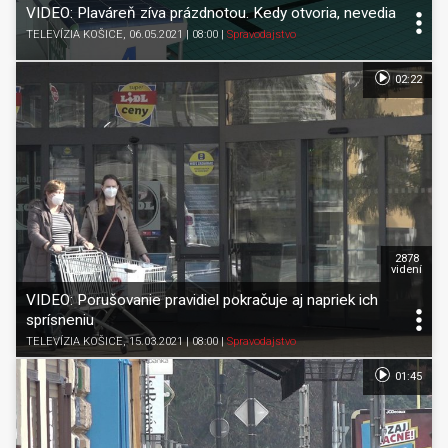
VIDEO: Plaváreň zíva prázdnotou. Kedy otvoria, nevedia
TELEVÍZIA KOŠICE
, 06.05.2021 | 08:00
|
Spravodajstvo
02:22
2878
videní
VIDEO: Porušovanie pravidiel pokračuje aj napriek ich
sprísneniu
TELEVÍZIA KOŠICE
, 15.03.2021 | 08:00
|
Spravodajstvo
01:45