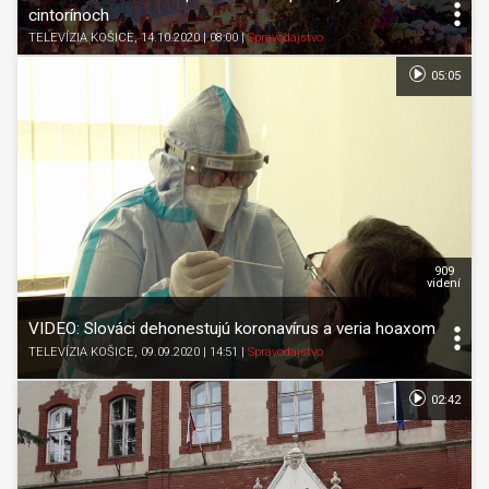
cintorínoch
TELEVÍZIA KOŠICE
, 14.10.2020 | 08:00
|
Spravodajstvo
05:05
909
videní
VIDEO: Slováci dehonestujú koronavírus a veria hoaxom
TELEVÍZIA KOŠICE
, 09.09.2020 | 14:51
|
Spravodajstvo
02:42