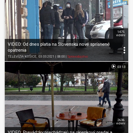
1475
videní
VIDEO: Od dnes platia na Slovensku nové sprísnené
opatrenia
TELEVÍZIA KOŠICE
, 03.03.2021 | 08:00
|
Spravodajstvo
03:13
2636
videní
VIDEO: Prevádzky prechádzajú na okienkový predaj a