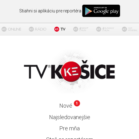
Stiahni si aplikáciu pre reportéra
1
Nové
Najsledovanejšie
Pre mňa