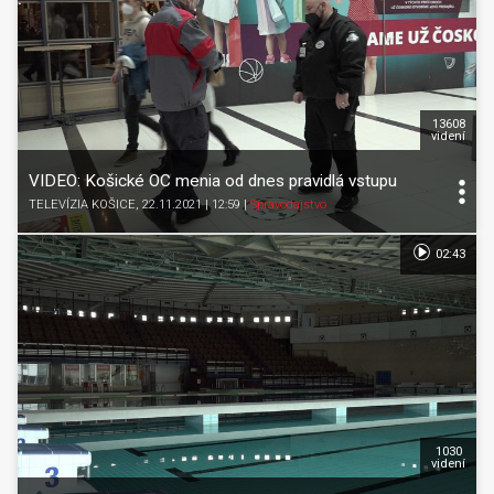
13608
videní
VIDEO: Košické OC menia od dnes pravidlá vstupu
TELEVÍZIA KOŠICE
, 22.11.2021 | 12:59
|
Spravodajstvo
02:43
1030
videní