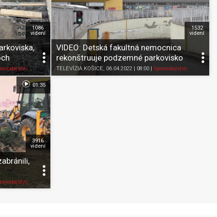
1086
1532
videní
videní
arkoviska,
VIDEO: Detská fakultná nemocnica
och
rekonštruuje podzemné parkovisko
Pozrieť neskôr
Zdieľať
K obľúbeným
Pozrieť neskôr
ravodajstvo
TELEVÍZIA KOŠICE
, 06.04.2022 | 08:00
|
Spravodajstvo
01:35
3916
videní
abránili,
Pozrieť neskôr
Zdieľať
K obľúbeným
Pozrieť neskôr
ravodajstvo