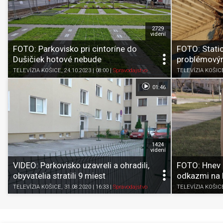
2729
videní
FOTO: Parkovisko pri cintoríne do
FOTO: Static
Dušičiek hotové nebude
problémový
TELEVÍZIA KOŠICE
, 24.10.2023 | 08:00
|
Spravodajstvo
TELEVÍZIA KOŠIC
01:46
1424
videní
VIDEO: Parkovisko uzavreli a ohradili,
FOTO: Hnev o
obyvatelia stratili 9 miest
odkazmi na 
TELEVÍZIA KOŠICE
, 31.08.2020 | 16:33
|
Spravodajstvo
TELEVÍZIA KOŠIC