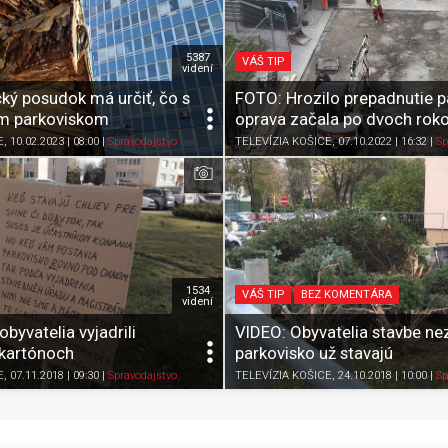
5387
VÁŠ TIP
videní
ký posudok má určiť, čo s
FOTO: Hrozilo prepadnutie p
m parkoviskom
oprava začala po dvoch rok
Zdieľať
K obľúbeným
Pozrieť neskôr
Zdieľať
K obľúbeným
E
, 10.02.2023 | 08:00
|
Spravodajstvo
TELEVÍZIA KOŠICE
, 07.10.2022 | 16:32
|
Sp
1534
VÁŠ TIP
BEZ KOMENTÁRA
videní
byvatelia vyjadrili
VIDEO: Obyvatelia stavbe nez
kartónoch
parkovisko už stavajú
Zdieľať
K obľúbeným
Pozrieť neskôr
Zdieľať
K obľúbeným
E
, 07.11.2018 | 09:30
|
Spravodajstvo
TELEVÍZIA KOŠICE
, 24.10.2018 | 10:00
|
Sp