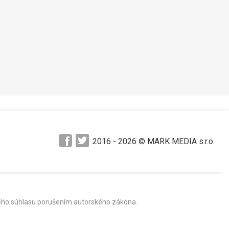
Pozrieť neskôr
2016 -
2026
© MARK MEDIA s.r.o.
mného súhlasu porušením autorského zákona.