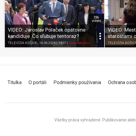
296
videní
VIDEO: Jaroslav Polaček opätovne
VIDEO: Mest
kandiduje. Čo sľubuje tentoraz?
starostami 
TELEVÍZIA KOŠICE
, 16.06.2026 | 14:07
|
Spravodajstvo
TELEVÍZIA KOŠIC
Titulka
O portáli
Podmienky používania
Ochrana oso
Všetky práva vyhradené. Publikovanie aleb