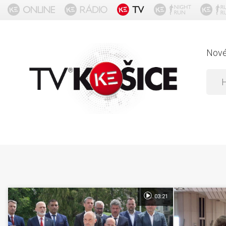
Nov
03:21