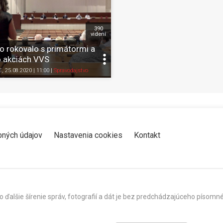
390
videní
o rokovalo s primátormi a
o akciách VVS
Zdieľať
K obľúbeným
Pozrieť neskôr
Zdieľať
K obľúbeným
E
, 25.08.2020 | 11:00
|
Spravodajstvo
bných údajov
Nastavenia cookies
Kontakt
o ďalšie šírenie správ, fotografií a dát je bez predchádzajúceho píso