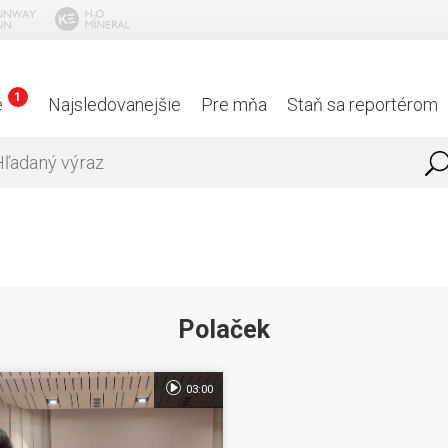
1
é
Najsledovanejšie
Pre mňa
Staň sa reportérom
Polaček
03:00