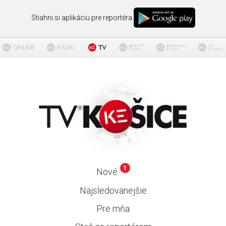
Stiahni si aplikáciu pre reportéra
1
Nové
Najsledovanejšie
Pre mňa