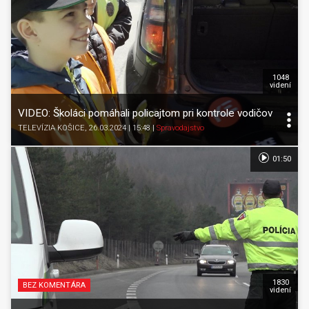
1048
videní
VIDEO: Školáci pomáhali policajtom pri kontrole vodičov
TELEVÍZIA KOŠICE
, 26.03.2024 | 15:48
|
Spravodajstvo
01:50
1830
BEZ KOMENTÁRA
videní