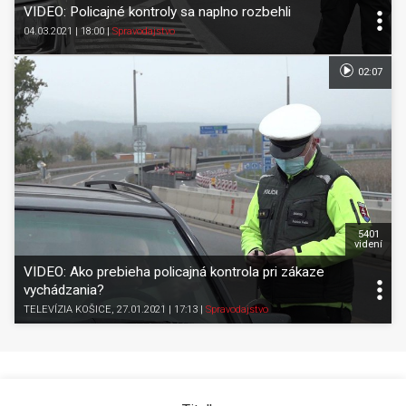
VIDEO: Policajné kontroly sa naplno rozbehli
04.03.2021 | 18:00
|
Spravodajstvo
02:07
5401
videní
VIDEO: Ako prebieha policajná kontrola pri zákaze
vychádzania?
TELEVÍZIA KOŠICE
, 27.01.2021 | 17:13
|
Spravodajstvo