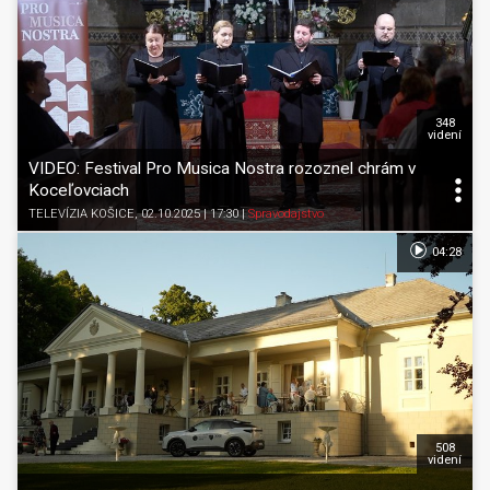
348
videní
VIDEO: Festival Pro Musica Nostra rozoznel chrám v
Koceľovciach
TELEVÍZIA KOŠICE
, 02.10.2025 | 17:30
|
Spravodajstvo
04:28
508
videní