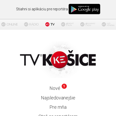
Stiahni si aplikáciu pre reportéra
1
Nové
Najsledovanejšie
Pre mňa