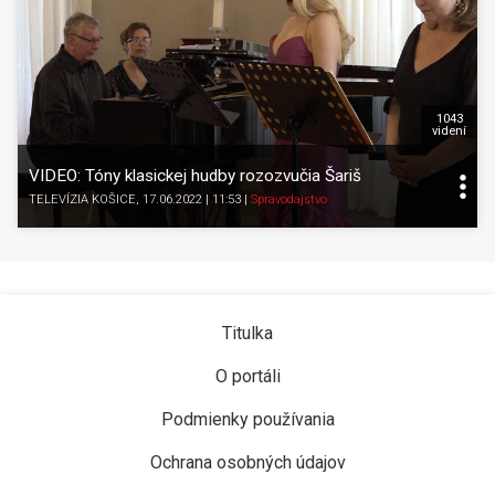
1043
videní
VIDEO: Tóny klasickej hudby rozozvučia Šariš
TELEVÍZIA KOŠICE
, 17.06.2022 | 11:53
|
Spravodajstvo
Titulka
O portáli
Podmienky používania
Ochrana osobných údajov