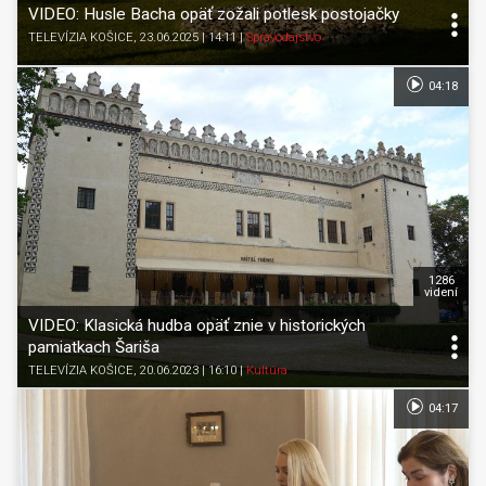
VIDEO: Husle Bacha opäť zožali potlesk postojačky
TELEVÍZIA KOŠICE
, 23.06.2025 | 14:11
|
Spravodajstvo
04:18
1286
videní
VIDEO: Klasická hudba opäť znie v historických
pamiatkach Šariša
TELEVÍZIA KOŠICE
, 20.06.2023 | 16:10
|
Kultúra
04:17