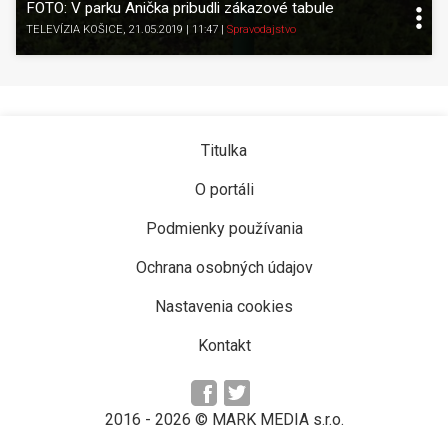
FOTO: V parku Anička pribudli zákazové tabule
TELEVÍZIA KOŠICE
, 21.05.2019 | 11:47
|
Spravodajstvo
Titulka
O portáli
Podmienky používania
Ochrana osobných údajov
Nastavenia cookies
Kontakt
2016 -
2026
© MARK MEDIA s.r.o.