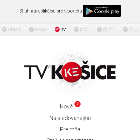
Stiahni si aplikáciu pre reportéra
2
Nové
Najsledovanejšie
Pre mňa