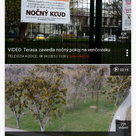
828
videní
VIDEO: Terasa zaviedla nočný pokoj na venčovisku
TELEVÍZIA KOŠICE
, 08.04.2025 | 15:30
|
Spravodajstvo
02:19
731
videní