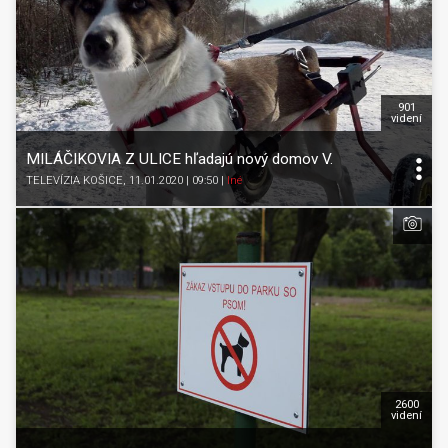
901
videní
MILÁČIKOVIA Z ULICE hľadajú nový domov V.
TELEVÍZIA KOŠICE
, 11.01.2020 | 09:50
|
Iné
2600
videní