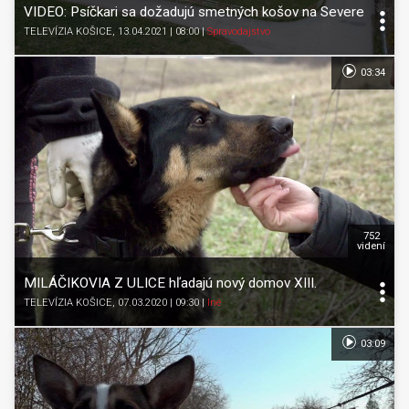
VIDEO: Psíčkari sa dožadujú smetných košov na Severe
TELEVÍZIA KOŠICE
, 13.04.2021 | 08:00
|
Spravodajstvo
03:34
752
videní
MILÁČIKOVIA Z ULICE hľadajú nový domov XIII.
TELEVÍZIA KOŠICE
, 07.03.2020 | 09:30
|
Iné
03:09