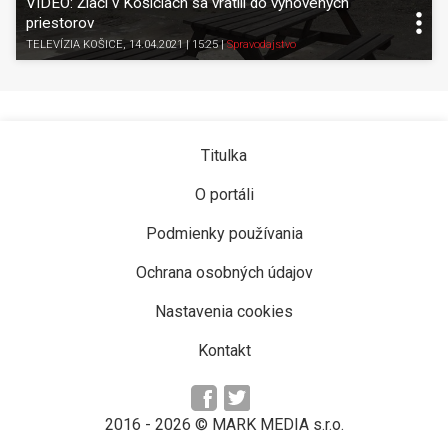
VIDEO: Žiaci v Košiciach sa vrátili do vynovených
priestorov
TELEVÍZIA KOŠICE
, 14.04.2021 | 15:25
|
Spravodajstvo
Titulka
O portáli
Podmienky používania
Ochrana osobných údajov
Nastavenia cookies
Kontakt
2016 -
2026
© MARK MEDIA s.r.o.