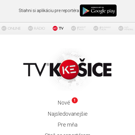
Stiahni si aplikáciu pre reportéra
1
Nové
Najsledovanejšie
Pre mňa