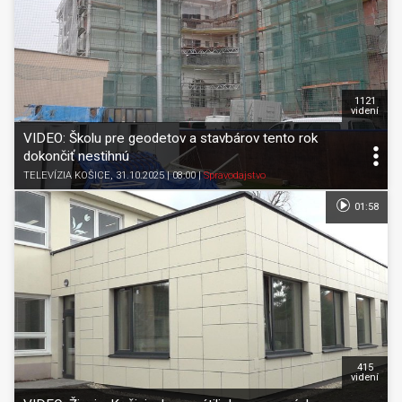
1121
videní
VIDEO: Školu pre geodetov a stavbárov tento rok
dokončiť nestihnú
TELEVÍZIA KOŠICE
, 31.10.2025 | 08:00
|
Spravodajstvo
01:58
415
videní