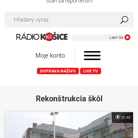
Staň sa reportérom
Liam Gallagher - Ev
Moje konto
DOPRAVA NAŽIVO
LIVE TV
Rekonštrukcia škôl
01:53