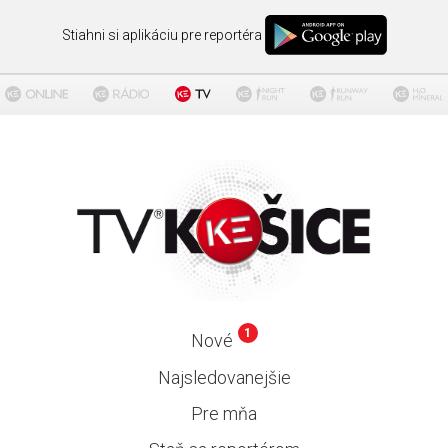
Stiahni si aplikáciu pre reportéra
1
Nové
Najsledovanejšie
Pre mňa