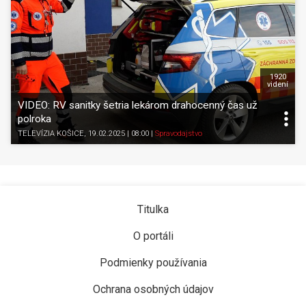
1920
videní
VIDEO: RV sanitky šetria lekárom drahocenný čas už
polroka
TELEVÍZIA KOŠICE
, 19.02.2025 | 08:00
|
Spravodajstvo
Titulka
O portáli
Podmienky používania
Ochrana osobných údajov