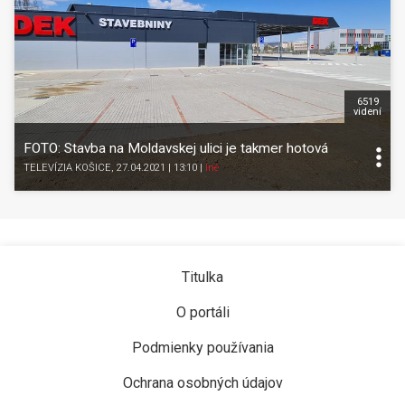
6519
videní
FOTO: Stavba na Moldavskej ulici je takmer hotová
TELEVÍZIA KOŠICE
, 27.04.2021 | 13:10
|
Iné
Titulka
O portáli
Podmienky používania
Ochrana osobných údajov