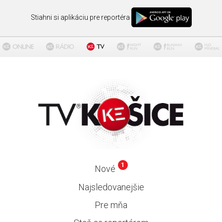
Stiahni si aplikáciu pre reportéra
1
Nové
Najsledovanejšie
Pre mňa