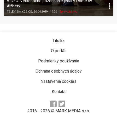
VIDEO: Veľkonočné požehnanie jedál v Dóme sv.
Alžbety
TELEVÍZIA KOŠICE
, 20.04.2019 | 17:06
|
Spravodajstvo
Titulka
O portáli
Podmienky používania
Ochrana osobných údajov
Nastavenia cookies
Kontakt
2016 -
2026
© MARK MEDIA s.r.o.