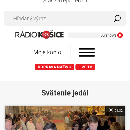
Staň sa reportérom
BuranoWski - Bola si 
Moje konto
DOPRAVA NAŽIVO
LIVE TV
Svätenie jedál
01:32