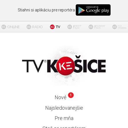
Stiahni si aplikáciu pre reportéra
1
Nové
Najsledovanejšie
Pre mňa