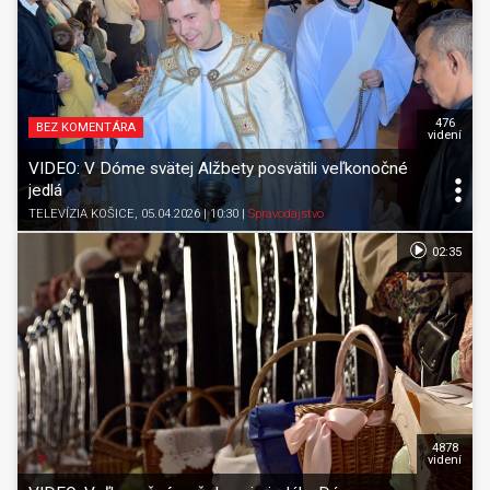
476
BEZ KOMENTÁRA
videní
VIDEO: V Dóme svätej Alžbety posvätili veľkonočné
jedlá
TELEVÍZIA KOŠICE
, 05.04.2026 | 10:30
|
Spravodajstvo
02:35
4878
videní