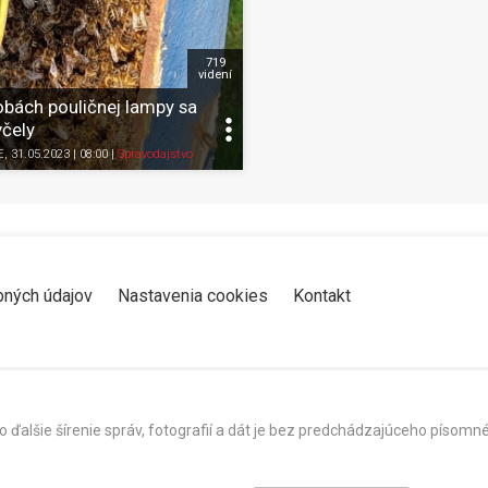
719
videní
obách pouličnej lampy sa
včely
Zdieľať
K obľúbeným
Pozrieť neskôr
Zdieľať
K obľúbeným
E
, 31.05.2023 | 08:00
|
Spravodajstvo
bných údajov
Nastavenia cookies
Kontakt
o ďalšie šírenie správ, fotografií a dát je bez predchádzajúceho píso