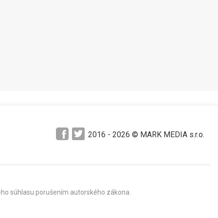
Pozrieť neskôr
2016 -
2026
© MARK MEDIA s.r.o.
mného súhlasu porušením autorského zákona.