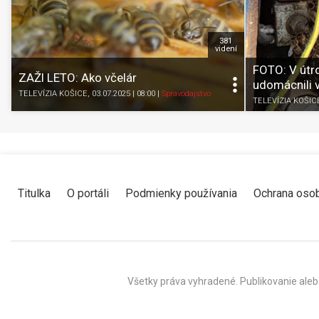
381
videní
FOTO: V útr
ZAŽI LETO: Ako včelár
udomácnili 
TELEVÍZIA KOŠICE
, 03.07.2025 | 08:00
|
Spravodajstvo
TELEVÍZIA KOŠIC
Titulka
O portáli
Podmienky používania
Ochrana oso
Všetky práva vyhradené. Publikovanie aleb