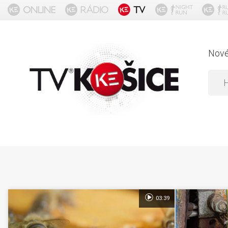
Nov
03:39