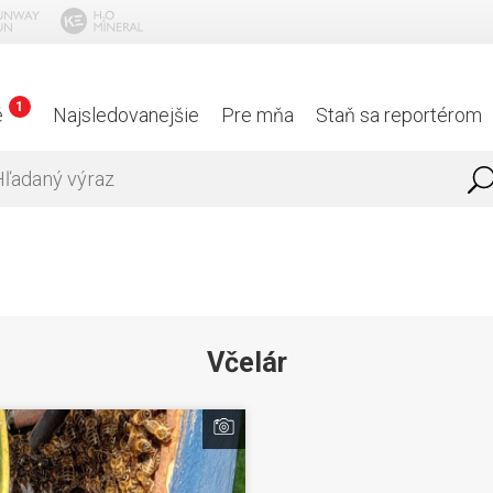
1
é
Najsledovanejšie
Pre mňa
Staň sa reportérom
Včelár