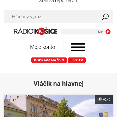
Staň sa reportérom
Spravy Radia 
Moje konto
DOPRAVA NAŽIVO
LIVE TV
Vláčik na hlavnej
02:40