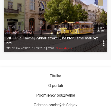
6287
videní
VIDEO: Z Hlavnej vyhnali atrakciu, na ktorú sme mali byť
hrdí
TELEVÍZIA KOŠICE
, 11.05.2017 | 07:02
|
Spravodajstvo
Titulka
O portáli
Podmienky používania
Ochrana osobných údajov