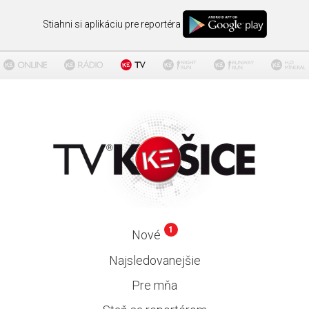
Stiahni si aplikáciu pre reportéra
1
Nové
Najsledovanejšie
Pre mňa