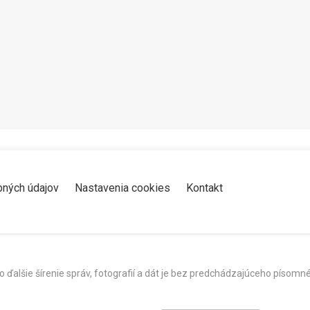
Zdieľať
K obľúbeným
Pozrieť neskôr
bných údajov
Nastavenia cookies
Kontakt
o ďalšie šírenie správ, fotografií a dát je bez predchádzajúceho píso