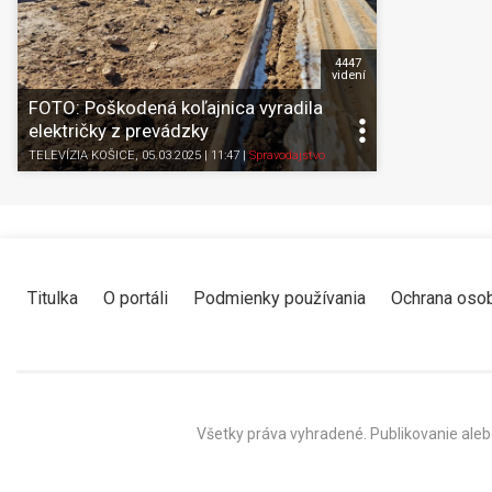
4447
videní
FOTO: Poškodená koľajnica vyradila
električky z prevádzky
TELEVÍZIA KOŠICE
, 05.03.2025 | 11:47
|
Spravodajstvo
Titulka
O portáli
Podmienky používania
Ochrana oso
Všetky práva vyhradené. Publikovanie aleb