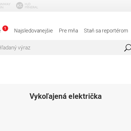
1
é
Najsledovanejšie
Pre mňa
Staň sa reportérom
Vykoľajená električka