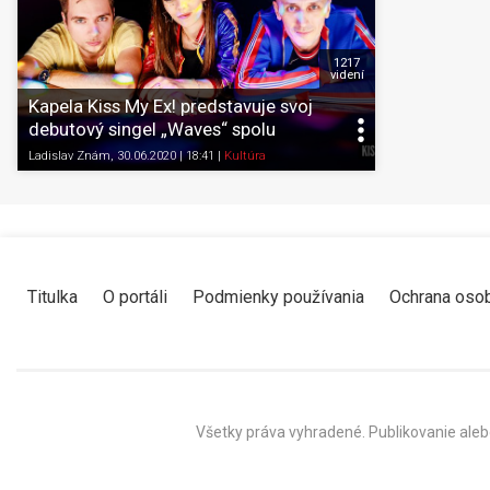
1217
videní
Kapela Kiss My Ex! predstavuje svoj
debutový singel „Waves“ spolu
s videoklipom.
Ladislav Znám
, 30.06.2020 | 18:41
|
Kultúra
Titulka
O portáli
Podmienky používania
Ochrana oso
Všetky práva vyhradené. Publikovanie aleb