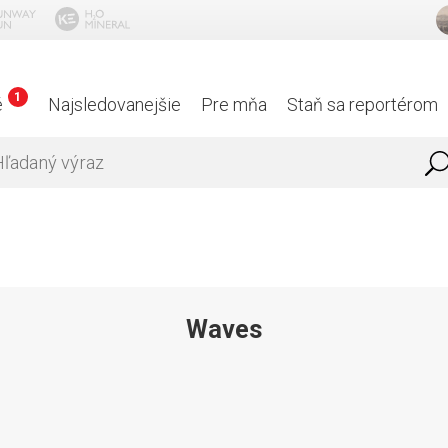
1
é
Najsledovanejšie
Pre mňa
Staň sa reportérom
Waves