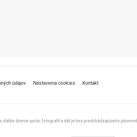
Zdieľať
K obľúbeným
Pozrieť neskôr
bných údajov
Nastavenia cookies
Kontakt
o ďalšie šírenie správ, fotografií a dát je bez predchádzajúceho píso