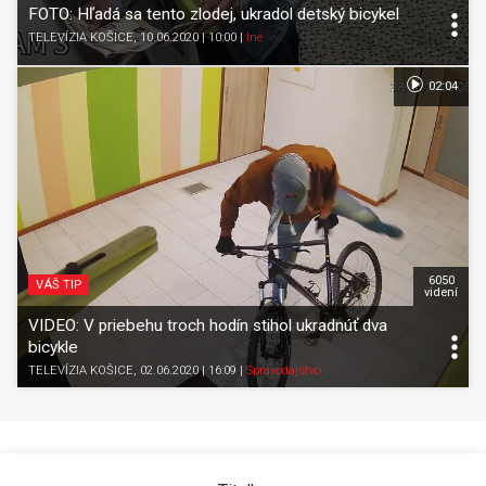
FOTO: Hľadá sa tento zlodej, ukradol detský bicykel
TELEVÍZIA KOŠICE
, 10.06.2020 | 10:00
|
Iné
02:04
6050
VÁŠ TIP
videní
VIDEO: V priebehu troch hodín stihol ukradnúť dva
bicykle
TELEVÍZIA KOŠICE
, 02.06.2020 | 16:09
|
Spravodajstvo