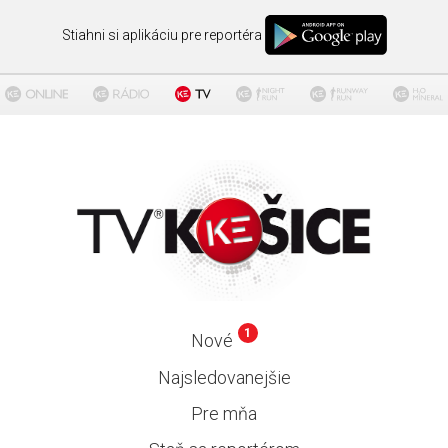
Stiahni si aplikáciu pre reportéra
1
Nové
Najsledovanejšie
Pre mňa