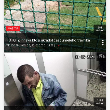
681
VÁŠ TIP
videní
FOTO: Z ihriska ktosi ukradol časť umelého trávnika
TELEVÍZIA KOŠICE
, 22.06.2020 | 11:38
|
Iné
1192
videní