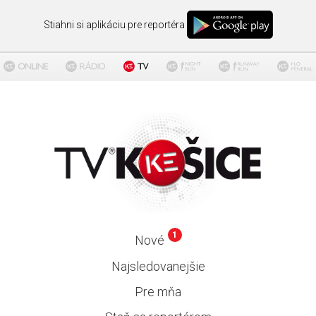
Stiahni si aplikáciu pre reportéra
1
Nové
Najsledovanejšie
Pre mňa