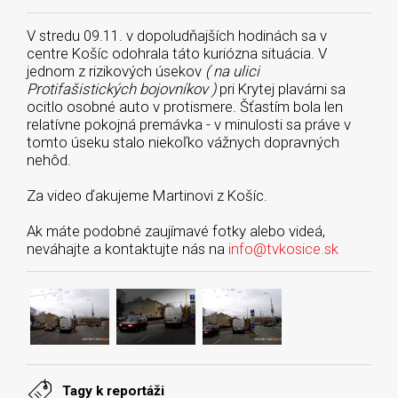
V stredu 09.11. v dopoludňajších hodinách sa v
centre Košíc odohrala táto kuriózna situácia. V
jednom z rizikových úsekov
( na ulici
Protifašistických bojovníkov )
pri Krytej plavárni sa
ocitlo osobné auto v protismere. Šťastím bola len
relatívne pokojná premávka - v minulosti sa práve v
tomto úseku stalo niekoľko vážnych dopravných
nehôd.
Za video ďakujeme Martinovi z Košíc.
Ak máte podobné zaujímavé fotky alebo videá,
neváhajte a kontaktujte nás na
info@tvkosice.sk
Tagy k reportáži