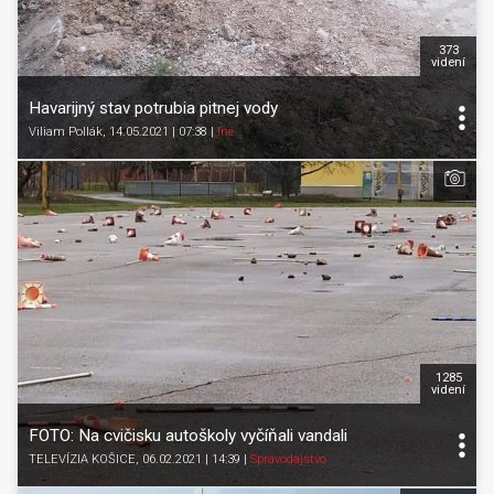
373
videní
Havarijný stav potrubia pitnej vody
Viliam Pollák
, 14.05.2021 | 07:38
|
Iné
1285
videní
FOTO: Na cvičisku autoškoly vyčíňali vandali
TELEVÍZIA KOŠICE
, 06.02.2021 | 14:39
|
Spravodajstvo