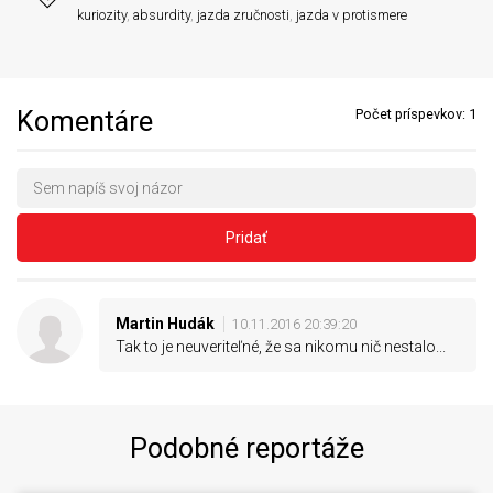
kuriozity
,
absurdity
,
jazda zručnosti
,
jazda v protismere
Komentáre
Počet príspevkov:
1
Pridať
Martin Hudák
10.11.2016 20:39:20
Tak to je neuveriteľné, že sa nikomu nič nestalo...
Podobné reportáže