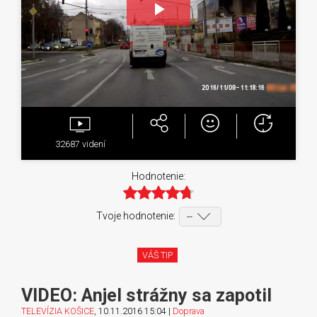
Play
Video
32687
videní
Hodnotenie:
Tvoje hodnotenie:
VÁŠ TIP
VIDEO: Anjel strážny sa zapotil
TELEVÍZIA KOŠICE
, 10.11.2016 15:04 |
Doprava