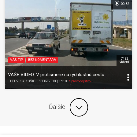
00:32
7492
VÁŠ TIP
BEZ KOMENTÁRA
videní
VAŠE VIDEO: V protismere na rýchlostnú cestu
TELEVÍZIA KOŠICE
, 21.09.2018 | 16:10
|
Spravodajstvo
Ďalšie