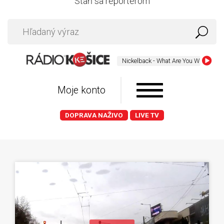
Staň sa reportérom
Nickelback - What Are You Waiting For
Moje konto
DOPRAVA NAŽIVO
LIVE TV