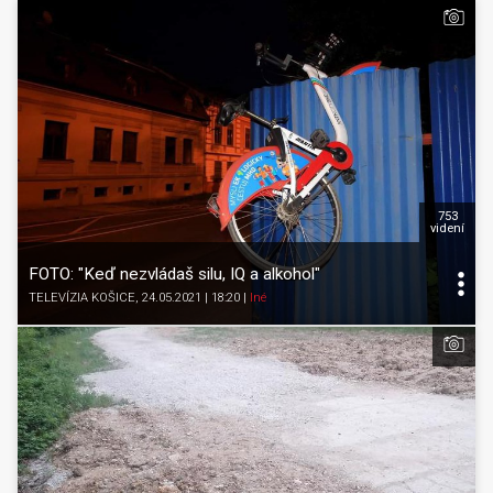
753
videní
FOTO: "Keď nezvládaš silu, IQ a alkohol"
TELEVÍZIA KOŠICE
, 24.05.2021 | 18:20
|
Iné