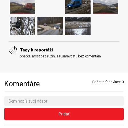
Tagy k reportáži
opátka
,
most cez ružín
,
zaujímavosti
,
bez komentára
Komentáre
Počet príspevkov:
0
Pridať