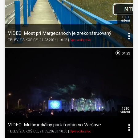
1301
videní
VIDEO: Most pri Margecanoch je zrekonštruovaný
TELEVÍZIA KOŠICE
, 11.03.2024 | 16:42
|
Spravodajstvo
04:23
1310
videní
VIDEO: Multimediálny park fontán vo Varšave
TELEVÍZIA KOŠICE
, 21.05.2023 | 10:00
|
Spravodajstvo