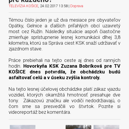
TELEVÍZIA KOŠICE
, 24.02.2017 13:58 |
Doprava
Témou číslo jeden je už dva mesiace pre obyvateľov
Opátky, Gelnice a ďalších priľahlých obcí uzavretý
most cez Ružín. Následky situácie aspoň čiastočne
zmierňuje sprístupnenie lesnej komunikácii dlhej 3,8
kilometra, ktorú sa Správa ciest KSK snaží udržiavať v
zjazdnom stave.
Práce prebiehali na tejto ceste aj dnes od ranných
hodín.
Hovorkyňa KSK Zuzana Bobríková pre TV
KOŠICE dnes potvrdila, že obchádzku budú
asfaltovať celú a v úseku zvýšia kontroly.
Na tejto lesnej účelovej obchádzke platí zákaz vjazdu
vozidiel, ktorých okamžitá hmotnosť presahuje dve
tony. Zákazovú značku ale vodiči nedodržiavajú, o
čom sme sa presvedčili vo štvrtok. Pozrite si
videoreportáž bez komentára.