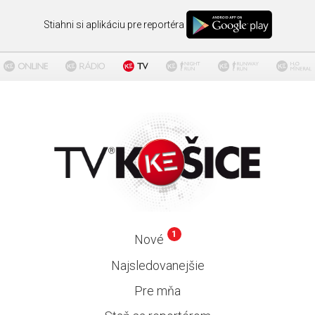
Stiahni si aplikáciu pre reportéra
1
Nové
Najsledovanejšie
Pre mňa