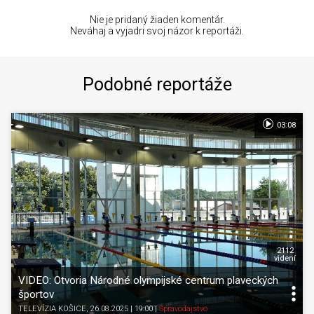
Nie je pridaný žiaden komentár.
Neváhaj a vyjadri svoj názor k reportáži.
Podobné reportáže
03:08
2112
videní
VIDEO: Otvoria Národné olympijské centrum plaveckých
športov
TELEVÍZIA KOŠICE
, 26.08.2025 | 19:00
|
Spravodajstvo