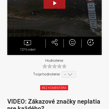
Play
Video
7275
videní
Hodnotenie:
Tvoje hodnotenie:
BEZ KOMENTÁRA
VIDEO: Zákazové značky neplatia
pre každého?