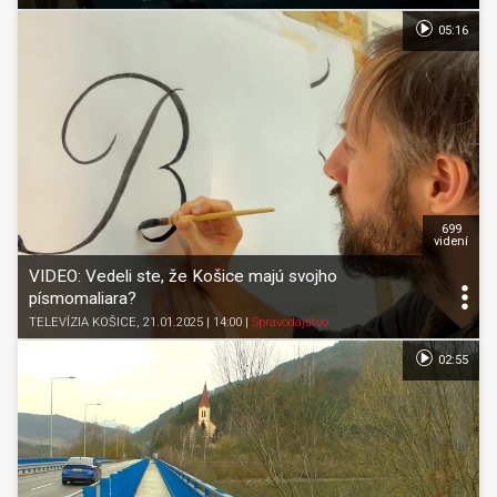
05:16
699
videní
VIDEO: Vedeli ste, že Košice majú svojho
písmomaliara?
TELEVÍZIA KOŠICE
, 21.01.2025 | 14:00
|
Spravodajstvo
02:55