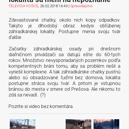
TELEVÍZIA KOŠICE
, 26.02.2018 16:40 |
Spravodajstvo
Zdevastované chatky, okolo nich kopy odpadkov.
Takýto je dlhodobý obraz kedysi obľúbenej
záhradkárskej lokality. Postupne menia svoju tvár
ďalšie.
Začiatky záhradkárskej osady pri dnešnom
diaľničnom privádzači sa datujú ešte do 60-tych
rokov. Množstvo nevysporiadaných pozemkov podľa
kompetentných bráni tomu, aby sa problém riešil a
vyriešil komplexne. A tak záhradkárske chatky pustnú
alebo sú obsadzované ľuďmi bez domova, lokalita
postupne stráca svoju tvár. A pritom je vstupnou
bránou do mesta v smere od Prešova. Ale nikomu to
zdá sa nevadí.. (?)
Pozrite si video bez komentára.