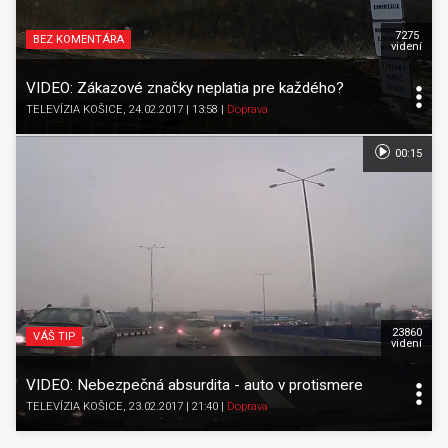
7275
BEZ KOMENTÁRA
videní
VIDEO: Zákazové značky neplatia pre každého?
TELEVÍZIA KOŠICE
, 24.02.2017 | 13:58
|
Doprava
00:15
23860
VÁŠ TIP
videní
VIDEO: Nebezpečná absurdita - auto v protismere
TELEVÍZIA KOŠICE
, 23.02.2017 | 21:40
|
Doprava