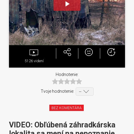
Play
Video
5126
videní
Hodnotenie:
Tvoje hodnotenie:
BEZ KOMENTÁRA
VIDEO: Obľúbená záhradkárska
lokalita sa mení na nepoznanie