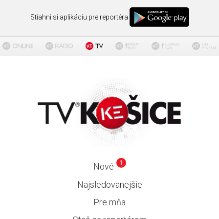
Stiahni si aplikáciu pre reportéra
1
Nové
Najsledovanejšie
Pre mňa