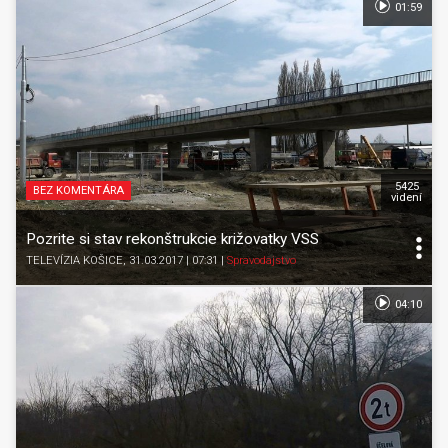
01:59
5425
BEZ KOMENTÁRA
videní
Pozrite si stav rekonštrukcie križovatky VSS
TELEVÍZIA KOŠICE
, 31.03.2017 | 07:31
|
Spravodajstvo
04:10