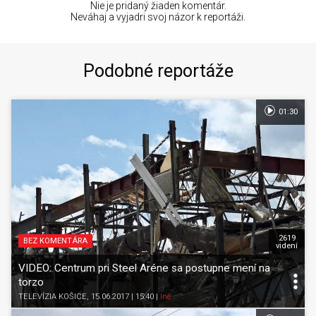
Nie je pridaný žiaden komentár.
Neváhaj a vyjadri svoj názor k reportáži.
Podobné reportáže
01:30
2619
BEZ KOMENTÁRA
videní
VIDEO: Centrum pri Steel Aréne sa postupne mení na
torzo
TELEVÍZIA KOŠICE
, 15.06.2017 | 15:40
|
Iné