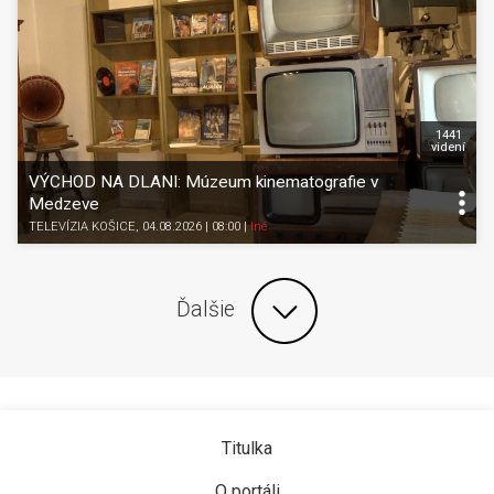
1441
videní
VÝCHOD NA DLANI: Múzeum kinematografie v
Medzeve
TELEVÍZIA KOŠICE
, 04.08.2026 | 08:00
|
Iné
Ďalšie
Titulka
O portáli