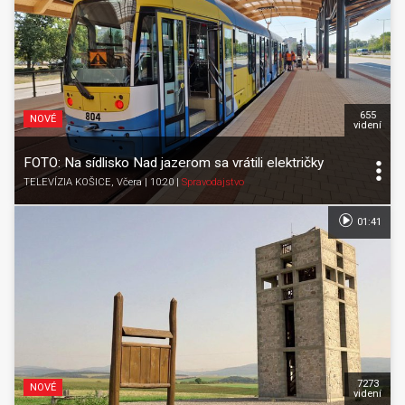
655
NOVÉ
videní
FOTO: Na sídlisko Nad jazerom sa vrátili električky
TELEVÍZIA KOŠICE
, Včera | 10:20
|
Spravodajstvo
01:41
7273
NOVÉ
videní