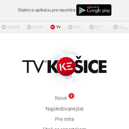
Stiahni si aplikáciu pre reportéra
2
Nové
Najsledovanejšie
Pre mňa