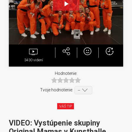
Play
Video
3430
videní
Hodnotenie:
Tvoje hodnotenie:
VÁŠ TIP
VIDEO: Vystúpenie skupiny
Original Mamas v Kunsthalle