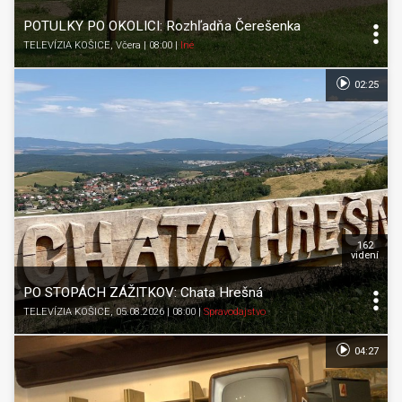
POTULKY PO OKOLICI: Rozhľadňa Čerešenka
TELEVÍZIA KOŠICE
, Včera | 08:00
|
Iné
02:25
162
videní
PO STOPÁCH ZÁŽITKOV: Chata Hrešná
TELEVÍZIA KOŠICE
, 05.08.2026 | 08:00
|
Spravodajstvo
04:27