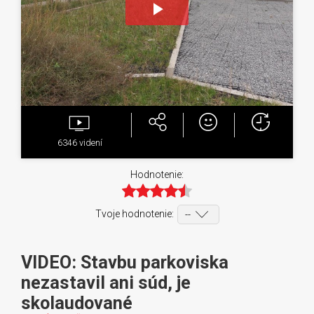
Play
Video
6346
videní
Hodnotenie:
Tvoje hodnotenie:
VIDEO: Stavbu parkoviska
nezastavil ani súd, je
skolaudované