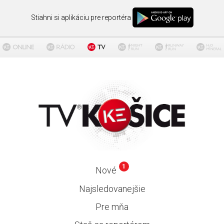
Stiahni si aplikáciu pre reportéra
1
Nové
Najsledovanejšie
Pre mňa