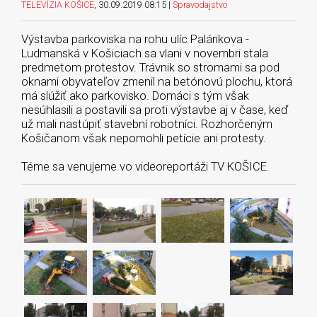
TELEVÍZIA KOŠICE
, 30.09.2019 08:15 |
Spravodajstvo
Výstavba parkoviska na rohu ulíc Palárikova -
Ludmanská v Košiciach sa vlani v novembri stala
predmetom protestov. Trávnik so stromami sa pod
oknami obyvateľov zmenil na betónovú plochu, ktorá
má slúžiť ako parkovisko. Domáci s tým však
nesúhlasili a postavili sa proti výstavbe aj v čase, keď
už mali nastúpiť stavební robotníci. Rozhorčeným
Košičanom však nepomohli petície ani protesty.
Téme sa venujeme vo videoreportáži TV KOŠICE.