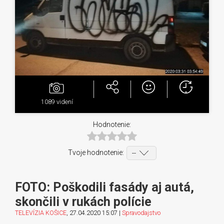
1089
videní
Hodnotenie:
Tvoje hodnotenie:
FOTO: Poškodili fasády aj autá,
skončili v rukách polície
TELEVÍZIA KOŠICE
, 27.04.2020 15:07 |
Spravodajstvo