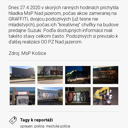
Dnes 27.4.2020 v skorých ranných hodinách prichytila
hliadka MsP Nad jazerom, počas akcie zameranej na
GRAFFITI, dvojicu podozrivých (už tesne nie
mladistvých), počas ich “kreatívnej” chvíľky na budove
predajne Suzuki. Podľa dostupných informácií mali
takéto stavy celkom často. Podozrivých si prevzalo k
ďalšej realizácii OO PZ Nad jazerom.
Zdroj: MsP Košice
Tagy k reportáži
sprayeri
,
polícia
,
mestská polícia