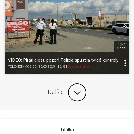
1344
videní
VIDEO: Piráti ciest, pozor! Polícia spustila tvrdé kontroly
TELEVÍZIA KOŠICE
, 26.03.2025 | 16:48
|
Spravodajstvo
Ďalšie
Titulka