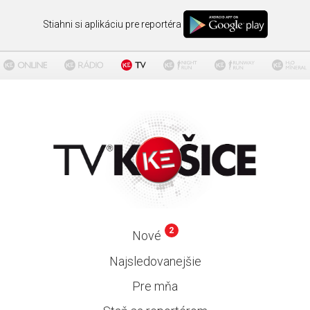
Stiahni si aplikáciu pre reportéra
2
Nové
Najsledovanejšie
Pre mňa