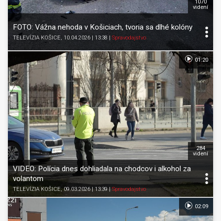
1070
videní
FOTO: Vážna nehoda v Košiciach, tvoria sa dlhé kolóny
TELEVÍZIA KOŠICE
, 10.04.2026 | 13:38
|
Spravodajstvo
01:20
284
videní
VIDEO: Polícia dnes dohliadala na chodcov i alkohol za
volantom
TELEVÍZIA KOŠICE
, 09.03.2026 | 13:39
|
Spravodajstvo
02:09