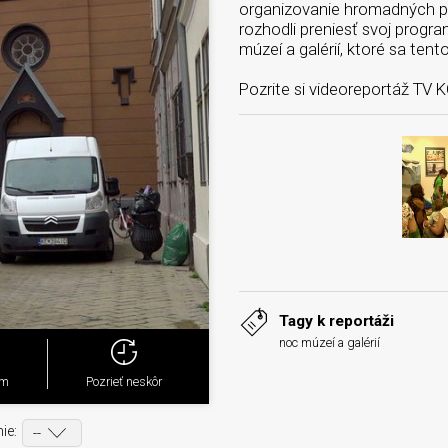
organizovanie hromadných pod
rozhodli preniesť svoj progra
múzeí a galérií, ktoré sa tent
Pozrite si videoreportáž TV 
Tagy k reportáži
noc múzeí a galérií
ým
Pozrieť neskôr
ie: