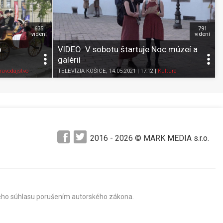
635
791
videní
videní
o
VIDEO: V sobotu štartuje Noc múzeí a
galérií
Pozrieť neskôr
Zdieľať
K obľúbeným
Pozrieť neskôr
ravodajstvo
TELEVÍZIA KOŠICE
, 14.05.2021 | 17:12
|
Kultúra
2016 -
2026
© MARK MEDIA s.r.o.
mného súhlasu porušením autorského zákona.