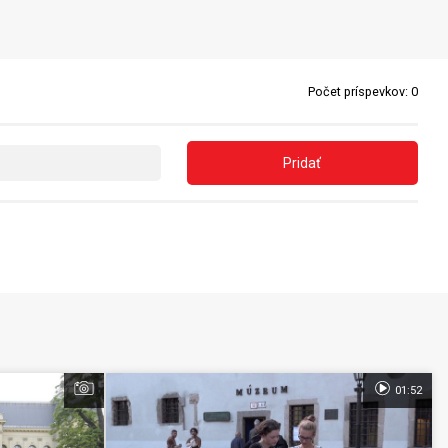
Počet príspevkov:
0
Pridať
01:52