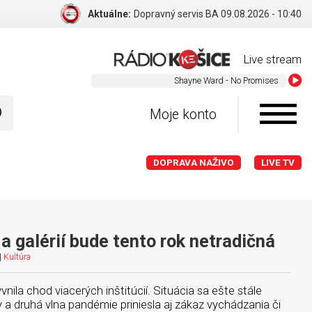
Aktuálne:
Dopravný servis BA 09.08.2026 - 10:40
Live stream
Shayne Ward - No Promises
Moje konto
DOPRAVA NAŽIVO
LIVE TV
a galérií bude tento rok netradičná
|
Kultúra
ila chod viacerých inštitúcií. Situácia sa ešte stále
ry a druhá vlna pandémie priniesla aj zákaz vychádzania či