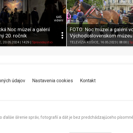
645
videní
ká Noc múzeí a galérií
FOTO: Noc múzeí a galérií v
jný 20. ročník
Východoslovenskom múzeu
Zdieľať
K obľúbeným
Pozrieť neskôr
Zdieľať
K obľúbeným
E
, 20.05.2024 | 14:29
|
Spravodajstvo
TELEVÍZIA KOŠICE
, 16.05.2023 | 08:00
|
Sp
bných údajov
Nastavenia cookies
Kontakt
o ďalšie šírenie správ, fotografií a dát je bez predchádzajúceho píso