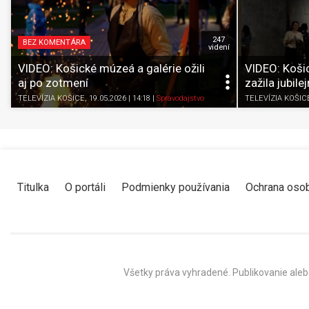
247
BEZ KOMENTÁRA
videní
VIDEO: Košické múzeá a galérie ožili
VIDEO: Košic
aj po zotmení
zažila jubile
TELEVÍZIA KOŠICE
, 19.05.2026 | 14:18
|
Spravodajstvo
TELEVÍZIA KOŠIC
Titulka
O portáli
Podmienky používania
Ochrana oso
Všetky práva vyhradené. Publikovanie aleb