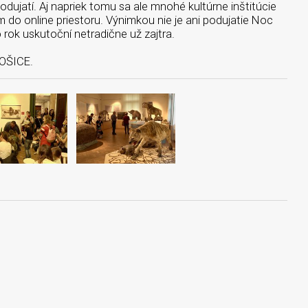
ujatí. Aj napriek tomu sa ale mnohé kultúrne inštitúcie
m do online priestoru. Výnimkou nie je ani podujatie Noc
o rok uskutoční netradične už zajtra.
KOŠICE.