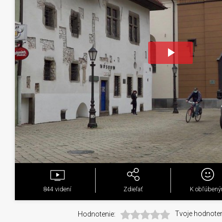
Play
Video
844
videní
Zdieľať
K obľúben
Hodnotenie:
Tvoje hodnoten