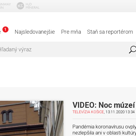
1
é
Najsledovanejšie
Pre mňa
Staň sa reportérom
VIDEO: Noc múzeí 
TELEVÍZIA KOŠICE
, 13.11.2020 13:34 
Pandémia koronavírusu ovplyvn
nezlepšila ani v oblasti kultú