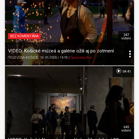
247
BEZ KOMENTÁRA
videní
VIDEO: Košické múzeá a galérie ožili aj po zotmení
TELEVÍZIA KOŠICE
, 19.05.2026 | 14:18
|
Spravodajstvo
04:41
645
videní