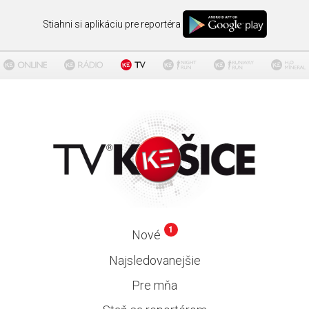
Stiahni si aplikáciu pre reportéra
1
Nové
Najsledovanejšie
Pre mňa