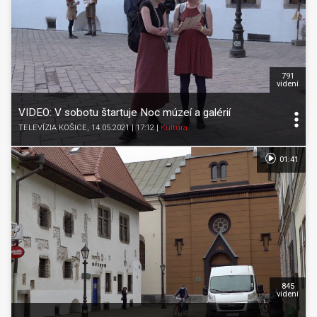
791
videní
VIDEO: V sobotu štartuje Noc múzeí a galérií
TELEVÍZIA KOŠICE
, 14.05.2021 | 17:12
|
Kultúra
01:41
845
videní