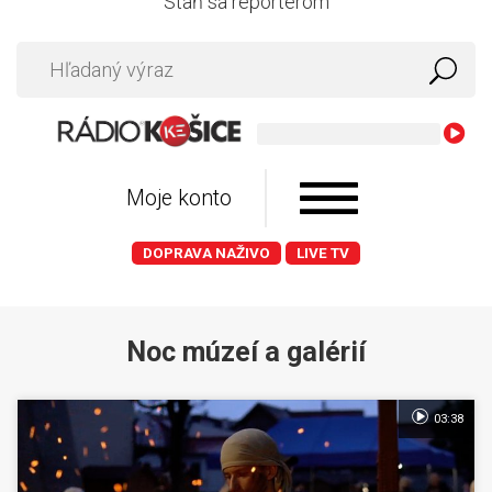
Staň sa reportérom
Moje konto
DOPRAVA NAŽIVO
LIVE TV
Noc múzeí a galérií
03:38