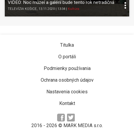
VIDEO: Noc múzeí a galérií bude tento rok netradičná
TELEVÍZIA KOŠICE
, 13.11.2020 | 13:34
|
Kultúra
Titulka
O portáli
Podmienky používania
Ochrana osobných údajov
Nastavenia cookies
Kontakt
2016 -
2026
© MARK MEDIA s.r.o.