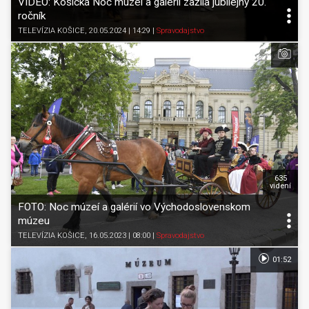
VIDEO: Košická Noc múzeí a galérií zažila jubilejný 20.
ročník
TELEVÍZIA KOŠICE
, 20.05.2024 | 14:29
|
Spravodajstvo
635
videní
FOTO: Noc múzeí a galérií vo Východoslovenskom
múzeu
TELEVÍZIA KOŠICE
, 16.05.2023 | 08:00
|
Spravodajstvo
01:52