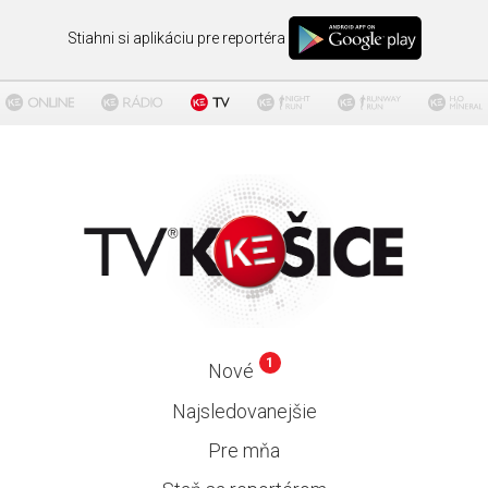
Stiahni si aplikáciu pre reportéra
1
Nové
Najsledovanejšie
Pre mňa