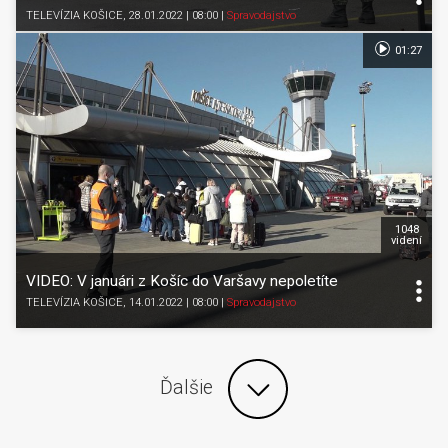
TELEVÍZIA KOŠICE
, 28.01.2022 | 08:00
|
Spravodajstvo
01:27
1048
videní
VIDEO: V januári z Košíc do Varšavy nepoletíte
TELEVÍZIA KOŠICE
, 14.01.2022 | 08:00
|
Spravodajstvo
Ďalšie