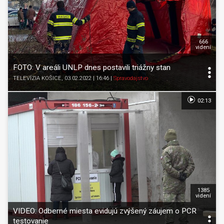
666
videní
FOTO: V areáli UNLP dnes postavili triážny stan
TELEVÍZIA KOŠICE
, 03.02.2022 | 16:46
|
Spravodajstvo
02:13
1385
videní
VIDEO: Odberné miesta evidujú zvýšený záujem o PCR
testovanie