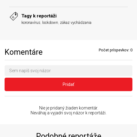
Tagy k reportáži
koronavírus
,
lockdown
,
zákaz vychádzania
Komentáre
Počet príspevkov:
0
Pridať
Nie je pridaný žiaden komentár.
Neváhaj a vyjadri svoj názor k reportáži.
Podobné reportáže