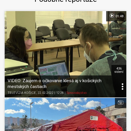
01:48
436
videní
VIDEO: Záujem o očkovanie klesá aj v košických
mestských častiach
TELEVÍZIA KOŠICE
, 22.02.2022 | 12:28
|
Spravodajstvo