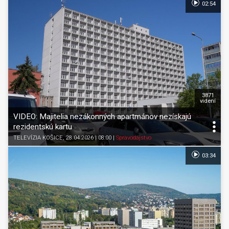
02:54
3871
videní
VIDEO: Majitelia nezákonných apartmánov nezískajú
rezidentskú kartu
TELEVÍZIA KOŠICE
, 28.04.2026 | 08:00
|
Spravodajstvo
03:34