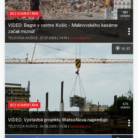
981
BEZ KOMENTÁRA
videní
VIDEO: Bagre v centre Košíc - Malinovského kasárne
začali miznúť
TELEVÍZIA KOŠICE
, 07.07.2026 | 14:19
|
Spravodajstvo
01:37
676
BEZ KOMENTÁRA
videní
VIDEO: Výstavba projektu WatsoNova napreduje
TELEVÍZIA KOŠICE
, 04.06.2026 | 15:59
|
Spravodajstvo