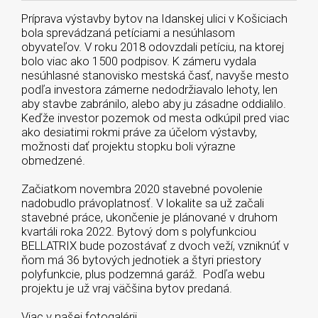
Príprava výstavby bytov na Idanskej ulici v Košiciach
bola sprevádzaná petíciami a nesúhlasom
obyvateľov. V roku 2018 odovzdali petíciu, na ktorej
bolo viac ako 1500 podpisov. K zámeru vydala
nesúhlasné stanovisko mestská časť, navyše mesto
podľa investora zámerne nedodržiavalo lehoty, len
aby stavbe zabránilo, alebo aby ju zásadne oddialilo.
Keďže investor pozemok od mesta odkúpil pred viac
ako desiatimi rokmi práve za účelom výstavby,
možnosti dať projektu stopku boli výrazne
obmedzené.
Začiatkom novembra 2020 stavebné povolenie
nadobudlo právoplatnosť. V lokalite sa už začali
stavebné práce, ukončenie je plánované v druhom
kvartáli roka 2022. Bytový dom s polyfunkciou
BELLATRIX bude pozostávať z dvoch veží, vzniknúť v
ňom má 36 bytových jednotiek a štyri priestory
polyfunkcie, plus podzemná garáž. Podľa webu
projektu je už vraj väčšina bytov predaná.
Viac v našej fotogalérii.