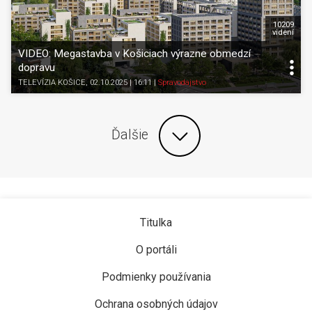
10209
videní
VIDEO: Megastavba v Košiciach výrazne obmedzí
dopravu
TELEVÍZIA KOŠICE
, 02.10.2025 | 16:11
|
Spravodajstvo
Ďalšie
Titulka
O portáli
Podmienky používania
Ochrana osobných údajov