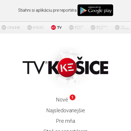
Stiahni si aplikáciu pre reportéra
1
Nové
Najsledovanejšie
Pre mňa