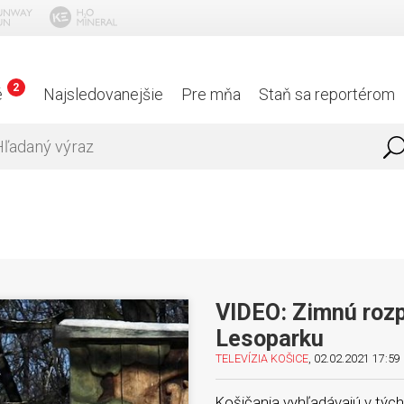
2
é
Najsledovanejšie
Pre mňa
Staň sa reportérom
VIDEO: Zimnú rozp
Lesoparku
TELEVÍZIA KOŠICE
, 02.02.2021 17:59 
Košičania vyhľadávajú v tých