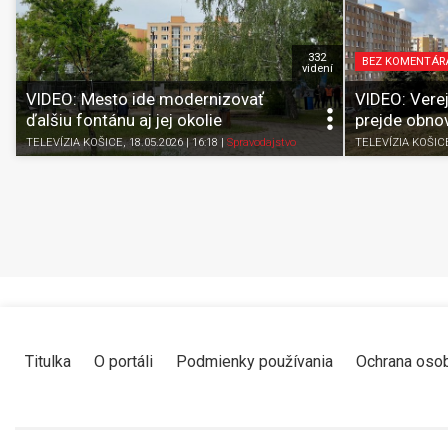
332
BEZ KOMENTÁR
videní
VIDEO: Mesto ide modernizovať
VIDEO: Verej
ďalšiu fontánu aj jej okolie
prejde obno
TELEVÍZIA KOŠICE
, 18.05.2026 | 16:18
|
Spravodajstvo
TELEVÍZIA KOŠIC
Titulka
O portáli
Podmienky používania
Ochrana oso