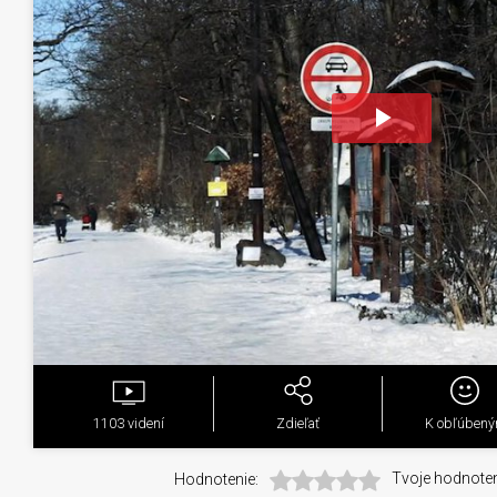
Play
Video
1103
videní
Zdieľať
K obľúben
Hodnotenie:
Tvoje hodnoten