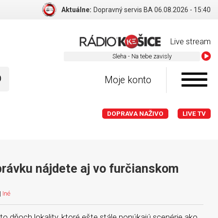
Aktuálne:
Medveď Artur z košickej ZOO si našiel nový domov
Live stream
Sleha - Na tebe zavisly
Moje konto
DOPRAVA NAŽIVO
LIVE TV
rávku nájdete aj vo furčianskom
|
Iné
to dňoch lokality, ktoré ešte stále ponúkajú scenérie ako