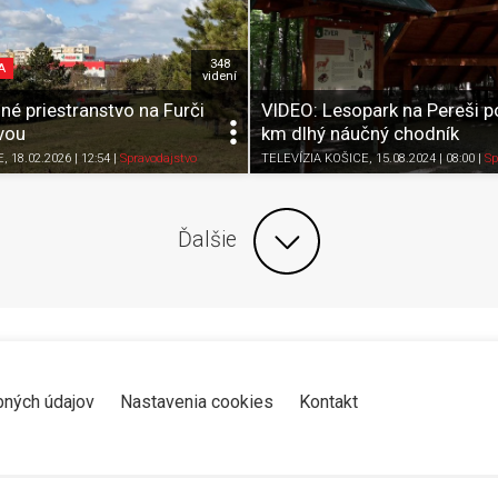
348
A
videní
né priestranstvo na Furči
VIDEO: Lesopark na Pereši p
vou
km dlhý náučný chodník
Zdieľať
K obľúbeným
Pozrieť neskôr
Zdieľať
K obľúbeným
E
, 18.02.2026 | 12:54
|
Spravodajstvo
TELEVÍZIA KOŠICE
, 15.08.2024 | 08:00
|
Sp
Ďalšie
bných údajov
Nastavenia cookies
Kontakt