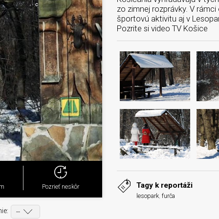
zo zimnej rozprávky. V rámci 
športovú aktivitu aj v Lesopa
Pozrite si video TV Košice
Tagy k reportáži
ým
Pozrieť neskôr
lesopark
,
furča
ie: