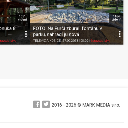
1551
1164
videní
videní
onúka 8
FOTO: Na Furči zbúrali fontánu v
parku, nahradí ju nová
Pozrieť neskôr
Zdieľať
K obľúbeným
Pozrieť neskôr
ravodajstvo
TELEVÍZIA KOŠICE
, 27.09.2023 | 08:00
|
Spravodajstvo
2016 -
2026
© MARK MEDIA s.r.o.