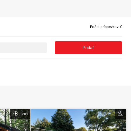
Počet príspevkov:
0
Pridať
02:08