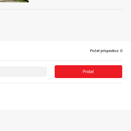
Počet príspevkov:
0
Pridať