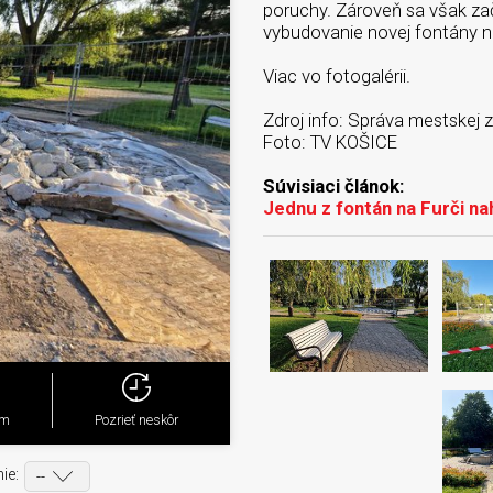
poruchy. Zároveň sa však zač
vybudovanie novej fontány 
Viac vo fotogalérii.
Zdroj info: Správa mestskej 
Foto: TV KOŠICE
Súvisiaci článok:
Jednu z fontán na Furči na
ým
Pozrieť neskôr
ie: