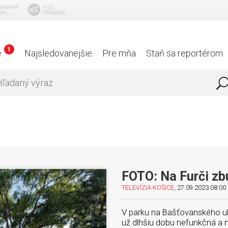
1
é
Najsledovanejšie
Pre mňa
Staň sa reportérom
FOTO: Na Furči zbú
TELEVÍZIA KOŠICE
, 27.09.2023 08:00 
V parku na Bašťovanského uli
už dlhšiu dobu nefunkčná a n