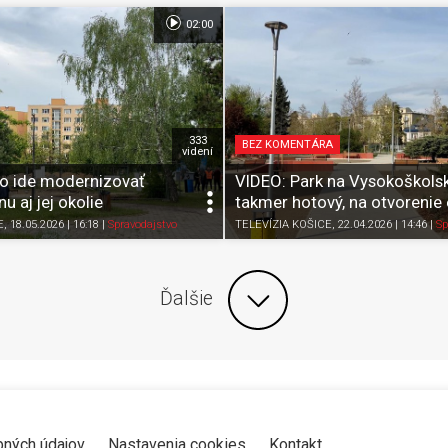
02:00
333
BEZ KOMENTÁRA
videní
o ide modernizovať
VIDEO: Park na Vysokoškolsk
u aj jej okolie
takmer hotový, na otvorenie
Zdieľať
K obľúbeným
Pozrieť neskôr
Zdieľať
K obľúbeným
E
, 18.05.2026 | 16:18
|
Spravodajstvo
TELEVÍZIA KOŠICE
, 22.04.2026 | 14:46
|
Sp
Ďalšie
bných údajov
Nastavenia cookies
Kontakt