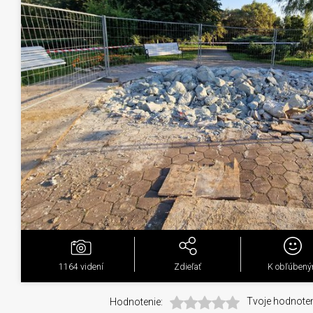
1164
videní
Zdieľať
K obľúben
Hodnotenie:
Tvoje hodnoten