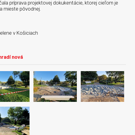
ala príprava projektovej dokukentácie, ktorej cieľom je
na mieste pôvodnej.
zelene v Košiciach
hradí nová