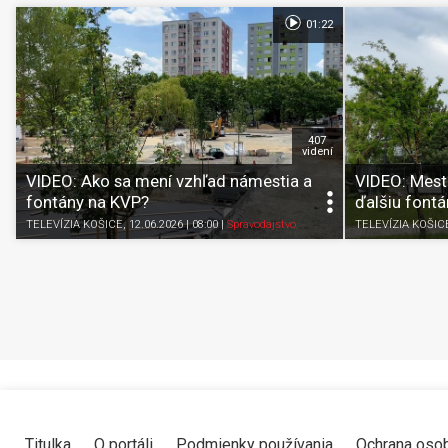
01:22
407
videní
VIDEO: Ako sa mení vzhľad námestia a
VIDEO: Mest
fontány na KVP?
ďalšiu fontán
TELEVÍZIA KOŠICE
, 12.06.2026 | 08:00
|
Spravodajstvo
TELEVÍZIA KOŠIC
Titulka
O portáli
Podmienky používania
Ochrana oso