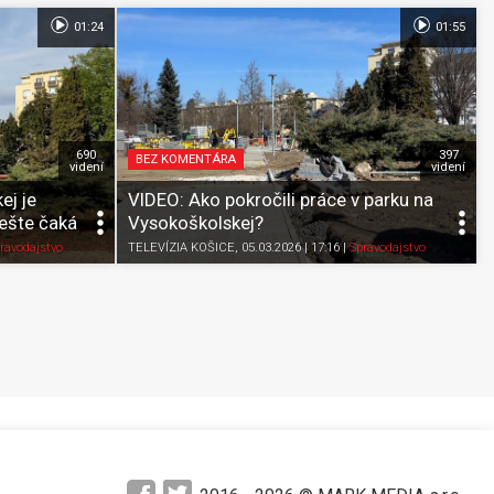
01:24
01:55
690
397
BEZ KOMENTÁRA
videní
videní
ej je
VIDEO: Ako pokročili práce v parku na
 ešte čaká
Vysokoškolskej?
Pozrieť neskôr
Zdieľať
K obľúbeným
Pozrieť neskôr
ravodajstvo
TELEVÍZIA KOŠICE
, 05.03.2026 | 17:16
|
Spravodajstvo