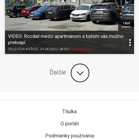
1868
videní
VIDEO: Rozdiel medzi apartmánom a bytom vás možno
prekvapí
TELEVÍZIA KOŠICE
, 24.04.2025 | 08:00
|
Spravodajstvo
Ďalšie
Titulka
O portáli
Podmienky používania