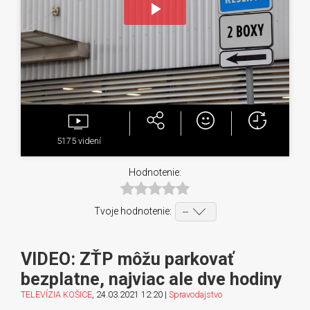
Play
Video
5175
videní
Hodnotenie:
Tvoje hodnotenie:
VIDEO: ZŤP môžu parkovať
bezplatne, najviac ale dve hodiny
TELEVÍZIA KOŠICE
, 24.03.2021 12:20 |
Spravodajstvo