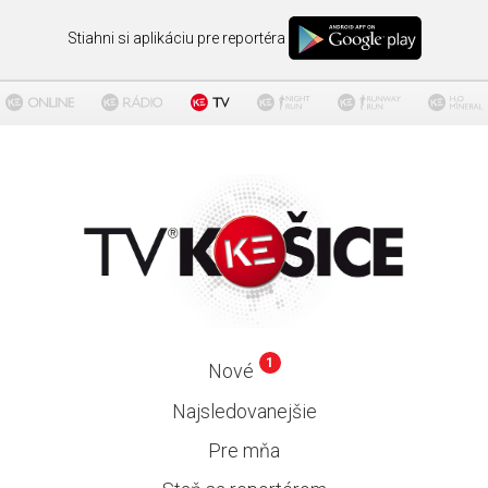
Stiahni si aplikáciu pre reportéra
1
Nové
Najsledovanejšie
Pre mňa