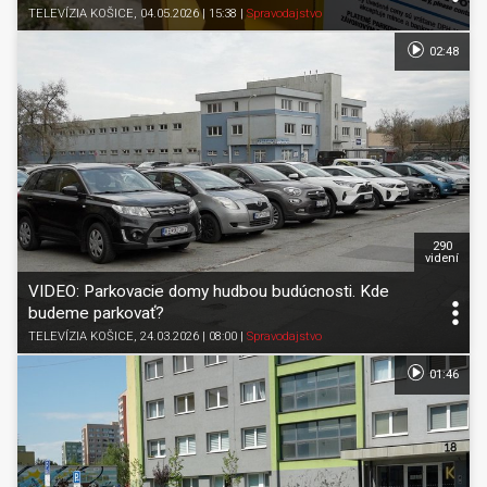
TELEVÍZIA KOŠICE
, 04.05.2026 | 15:38
|
Spravodajstvo
02:48
290
videní
VIDEO: Parkovacie domy hudbou budúcnosti. Kde
budeme parkovať?
TELEVÍZIA KOŠICE
, 24.03.2026 | 08:00
|
Spravodajstvo
01:46