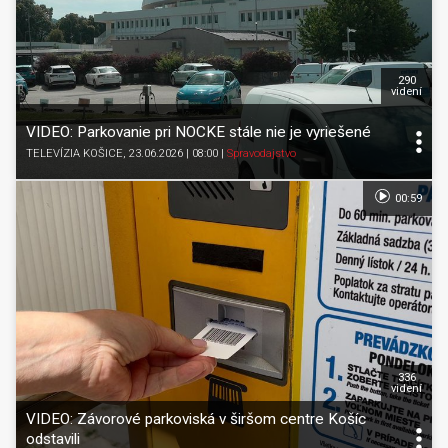
290
videní
VIDEO: Parkovanie pri NOCKE stále nie je vyriešené
TELEVÍZIA KOŠICE
, 23.06.2026 | 08:00
|
Spravodajstvo
00:59
336
videní
VIDEO: Závorové parkoviská v širšom centre Košíc
odstavili