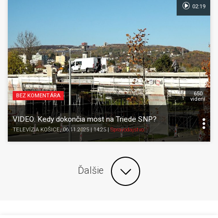
02:19
650
BEZ KOMENTÁRA
videní
VIDEO: Kedy dokončia most na Triede SNP?
TELEVÍZIA KOŠICE
, 06.11.2025 | 14:25
|
Spravodajstvo
Ďalšie