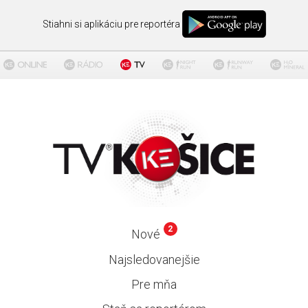
Stiahni si aplikáciu pre reportéra
2
Nové
Najsledovanejšie
Pre mňa