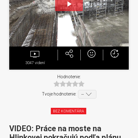
Play
Video
3047
videní
Hodnotenie:
Tvoje hodnotenie:
BEZ KOMENTÁRA
VIDEO: Práce na moste na
Hlinkovej pokračujú podľa plánu