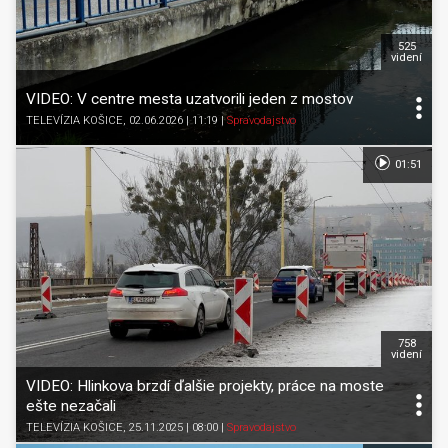
525
videní
VIDEO: V centre mesta uzatvorili jeden z mostov
TELEVÍZIA KOŠICE
, 02.06.2026 | 11:19
|
Spravodajstvo
01:51
758
videní
VIDEO: Hlinkova brzdí ďalšie projekty, práce na moste
ešte nezačali
TELEVÍZIA KOŠICE
, 25.11.2025 | 08:00
|
Spravodajstvo