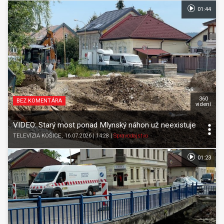
01:44
360
BEZ KOMENTÁRA
videní
VIDEO: Starý most ponad Mlynský náhon už neexistuje
TELEVÍZIA KOŠICE
, 16.07.2026 | 14:28
|
Spravodajstvo
01:23