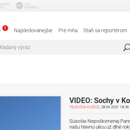
1
é
Najsledovanejšie
Pre mňa
Staň sa reportérom
VIDEO: Sochy v Ko
TELEVÍZIA KOŠICE
, 28.04.2021 18:36 
Súsošie Nepoškvrnenej Panny
našu hlavnú ulicu už dlhé ro