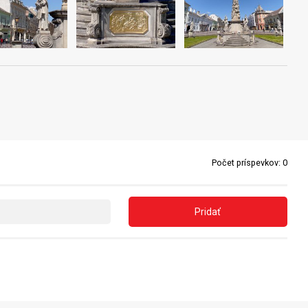
Počet príspevkov:
0
Pridať