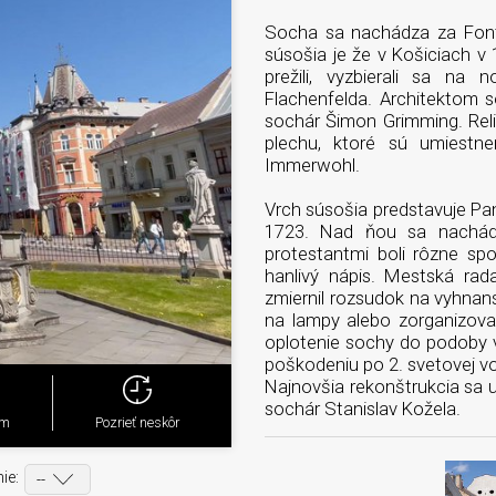
Socha sa nachádza za Font
súsošia je že v Košiciach v 
prežili, vyzbierali sa na 
Flachenfelda. Architektom s
sochár Šimon Grimming. Reli
plechu, ktoré sú umiestne
Immerwohl.
Vrch súsošia predstavuje Pa
1723. Nad ňou sa nachádz
protestantmi boli rôzne spo
hanlivý nápis. Mestská rad
zmiernil rozsudok na vyhnanstv
na lampy alebo zorganizoval
oplotenie sochy do podoby v 
poškodeniu po 2. svetovej voj
Najnovšia rekonštrukcia sa u
sochár Stanislav Kožela.
ým
Pozrieť neskôr
ie: