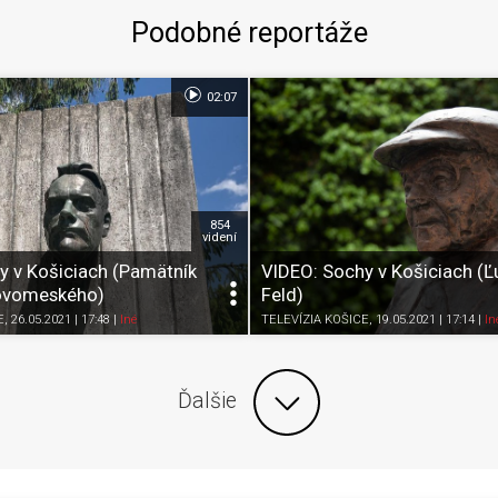
Podobné reportáže
02:07
854
videní
y v Košiciach (Pamätník
VIDEO: Sochy v Košiciach (Ľ
ovomeského)
Feld)
Zdieľať
K obľúbeným
Pozrieť neskôr
Zdieľať
K obľúbeným
E
, 26.05.2021 | 17:48
|
Iné
TELEVÍZIA KOŠICE
, 19.05.2021 | 17:14
|
In
Ďalšie