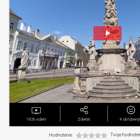
Play
Video
1926
videní
Zdieľať
K obľúben
Hodnotenie:
Tvoje hodnoten