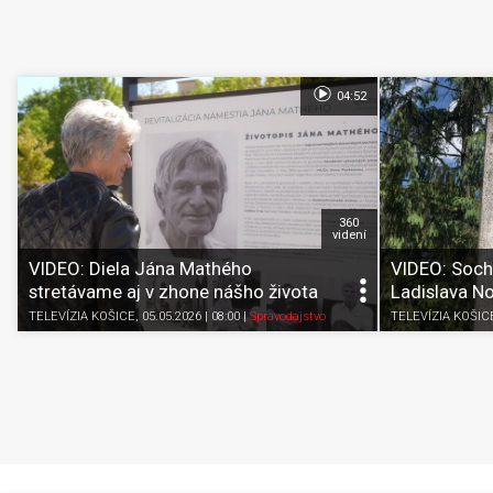
04:52
360
videní
VIDEO: Diela Jána Mathého
VIDEO: Soch
stretávame aj v zhone nášho života
Ladislava N
TELEVÍZIA KOŠICE
, 05.05.2026 | 08:00
|
Spravodajstvo
TELEVÍZIA KOŠIC