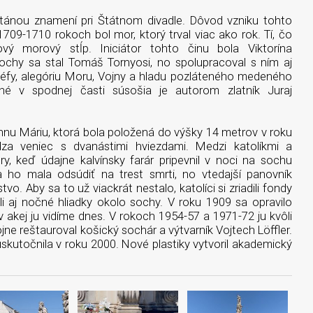
ánou znamení pri Štátnom divadle. Dôvod vzniku tohto
1709-1710 rokoch bol mor, ktorý trval viac ako rok. Tí, čo
nový morový stĺp. Iniciátor tohto činu bola Viktorína
ochy sa stal Tomáš Tornyosi, no spolupracoval s ním aj
éfy, alegóriu Moru, Vojny a hladu pozláteného medeného
né v spodnej časti súsošia je autorom zlatník Juraj
nnu Máriu, ktorá bola položená do výšky 14 metrov v roku
a veniec s dvanástimi hviezdami. Medzi katolíkmi a
ry, keď údajne kalvínsky farár pripevnil v noci na sochu
a ho mala odsúdiť na trest smrti, no vtedajší panovník
o. Aby sa to už viackrát nestalo, katolíci si zriadili fondy
i aj nočné hliadky okolo sochy. V roku 1909 sa opravilo
akej ju vidíme dnes. V rokoch 1954-57 a 1971-72 ju kvôli
ne reštauroval košický sochár a výtvarník Vojtech Löffler.
skutočnila v roku 2000. Nové plastiky vytvoril akademický