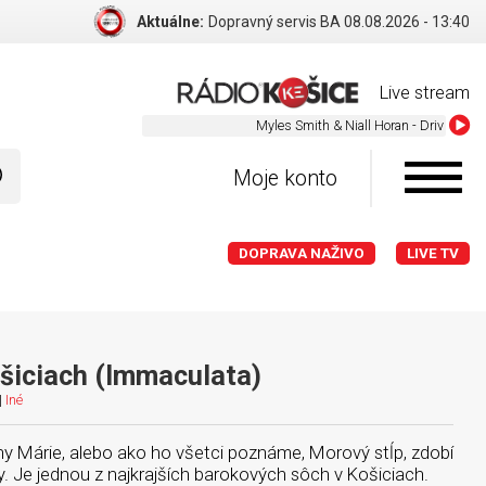
Aktuálne:
Dolnozemplínska cyklomagistrála sa komplexne obnoví
Live stream
Myles Smith & Niall Horan - Drive Safe
Moje konto
DOPRAVA NAŽIVO
LIVE TV
šiciach (Immaculata)
|
Iné
 Márie, alebo ako ho všetci poznáme, Morový stĺp, zdobí
ky. Je jednou z najkrajších barokových sôch v Košiciach.