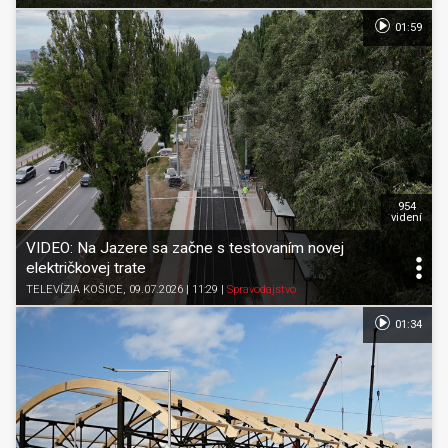
01:59
954
videní
VIDEO: Na Jazere sa začne s testovaním novej
električkovej trate
TELEVÍZIA KOŠICE
, 09.07.2026 | 11:29
|
Spravodajstvo
01:34