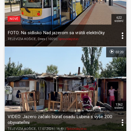
622
NOVÉ
videní
FOTO: Na sídlisko Nad jazerom sa vrátili električky
TELEVÍZIA KOŠICE
, Dnes | 10:20
|
Spravodajstvo
02:20
1362
videní
VIDEO: Jazero začalo búrať osadu Lubina s vyše 200
obyvateľmi
TELEVÍZIA KOŠICE
, 17.07.2026 | 16:49
|
Spravodajstvo