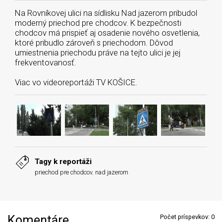
Na Rovníkovej ulici na sídlisku Nad jazerom pribudol
moderný priechod pre chodcov. K bezpečnosti
chodcov má prispieť aj osadenie nového osvetlenia,
ktoré pribudlo zároveň s priechodom. Dôvod
umiestnenia priechodu práve na tejto ulici je jej
frekventovanosť.
Viac vo videoreportáži TV KOŠICE.
Tagy k reportáži
priechod pre chodcov
,
nad jazerom
Komentáre
Počet príspevkov:
0