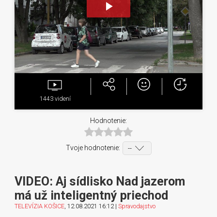
Play
Video
1443
videní
Hodnotenie:
Tvoje hodnotenie:
VIDEO: Aj sídlisko Nad jazerom
má už inteligentný priechod
TELEVÍZIA KOŠICE
, 12.08.2021 16:12 |
Spravodajstvo