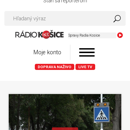
Staň sa reportérom
Spravy Radia Kosice
Moje konto
DOPRAVA NAŽIVO
LIVE TV