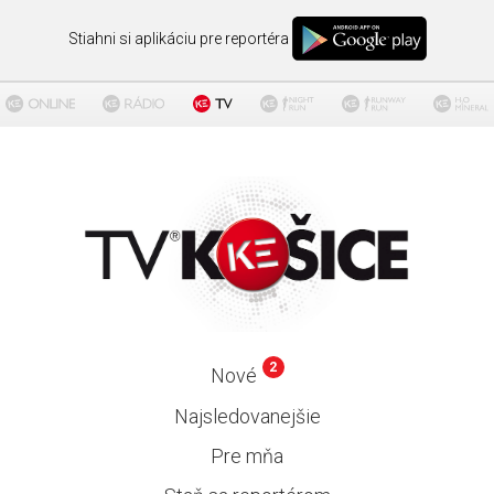
Stiahni si aplikáciu pre reportéra
2
Nové
Najsledovanejšie
Pre mňa