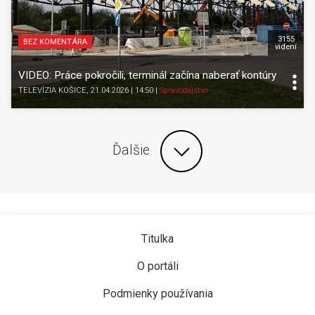
3155
BEZ KOMENTÁRA
videní
VIDEO: Práce pokročili, terminál začína naberať kontúry
TELEVÍZIA KOŠICE
, 21.04.2026 | 14:50
|
Spravodajstvo
Ďalšie
Titulka
O portáli
Podmienky používania