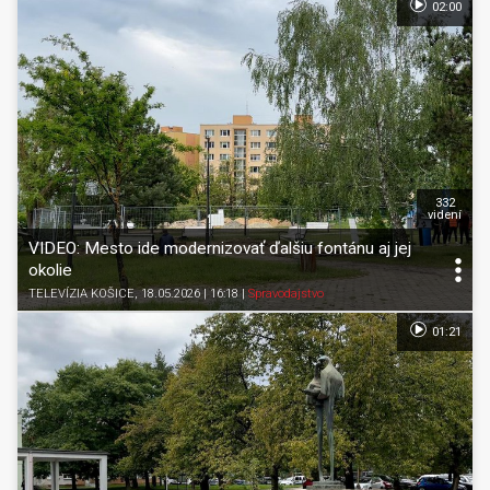
02:00
332
videní
VIDEO: Mesto ide modernizovať ďalšiu fontánu aj jej
okolie
TELEVÍZIA KOŠICE
, 18.05.2026 | 16:18
|
Spravodajstvo
01:21