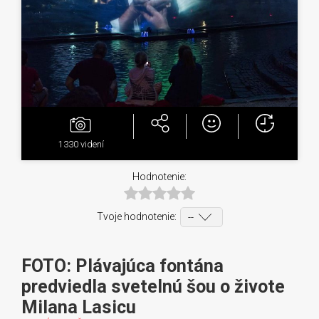
1330
videní
Hodnotenie:
Tvoje hodnotenie:
FOTO: Plávajúca fontána
predviedla svetelnú šou o živote
Milana Lasicu