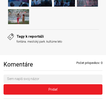
Tagy k reportáži
fontána
,
mestský park
,
kultúrne leto
Komentáre
Počet príspevkov:
0
Pridať