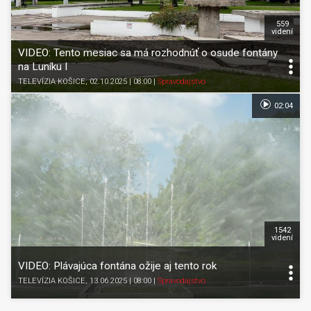
559
videní
VIDEO: Tento mesiac sa má rozhodnúť o osude fontány
na Luníku I
TELEVÍZIA KOŠICE
, 02.10.2025 | 08:00
|
Spravodajstvo
02:04
1542
videní
VIDEO: Plávajúca fontána ožije aj tento rok
TELEVÍZIA KOŠICE
, 13.06.2025 | 08:00
|
Spravodajstvo