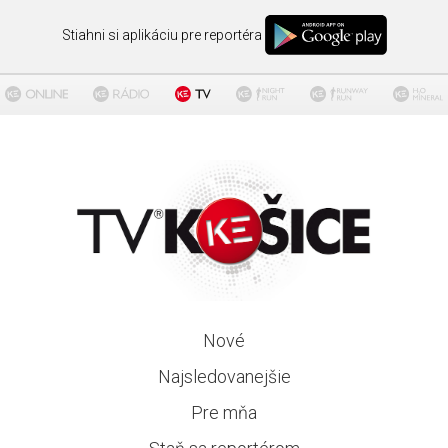
Stiahni si aplikáciu pre reportéra
Nové
Najsledovanejšie
Pre mňa