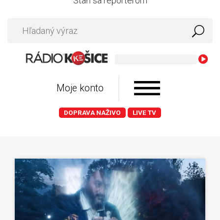
Staň sa reportérom
Kr
Moje konto
DOPRAVA NAŽIVO
LIVE TV