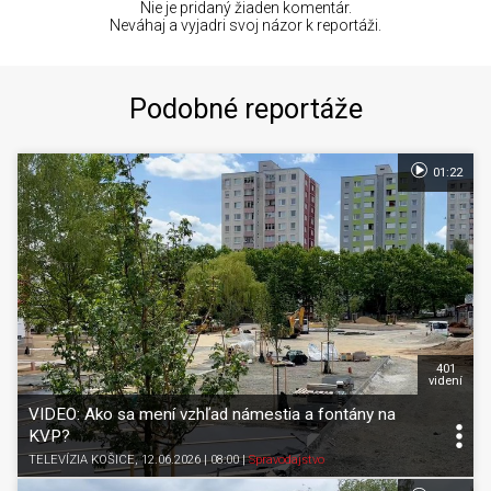
Nie je pridaný žiaden komentár.
Neváhaj a vyjadri svoj názor k reportáži.
Podobné reportáže
01:22
401
videní
VIDEO: Ako sa mení vzhľad námestia a fontány na
KVP?
TELEVÍZIA KOŠICE
, 12.06.2026 | 08:00
|
Spravodajstvo