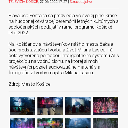
TELEVÍZIA KOŠICE
, 27.06.2022 17:27 |
Spravodajstvo
️Plávajúca Fontána sa predviedla vo svojej plnej kráse
na hudobnej otváracej ceremónii letných kultúrnych a
spoločenských podujatí v rámci programu Košické
leto 2022.
Na Košičanov a návštevníkov nášho mesta čakala
šou predstavujúca tvorbu a život Milana Lasicu. Tá
bola vytvorená pomocou inteligentného systému AI s
projekciou na vodnú clonu, na ktorej si mohli
návštevníci pozrieť audiovizuálne materiály a
fotografie z tvorby majstra Milana Lasicu.
Zdroj: Mesto Košice