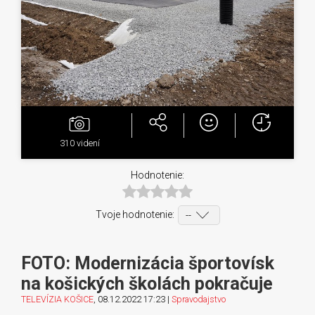
310
videní
Hodnotenie:
Tvoje hodnotenie:
FOTO: Modernizácia športovísk
na košických školách pokračuje
TELEVÍZIA KOŠICE
, 08.12.2022 17:23 |
Spravodajstvo