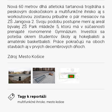
Nová 60 metrov dlhá atletická tartanová trojdráha s
pieskovým doskočiskom a multifunkčné ihrisko aj s
workoutovou zostavou pribudne o pár mesiacov na
ZŠ Janigova 2. Svoju podobu postupne mení aj areál
bývalej ZŠ Park mládeže 5, ktorú má v súčasnosti
prenajaté rovnomenné Gymnázium. Investícii sa
potešia okrem študentov školy aj hokejbalisti a
amatérski basketbalisti. Práce pokračujú na oboch
stavbách aj v prvých decembrových dňoch.
Zdroj: Mesto Košice
Tagy k reportáži
multifunkčné ihrisko
,
mesto košice