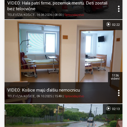
VIDEO: Hala patrí firme, pozemok mestu. Deti zostali
bez telocvične
TELEVÍZIA KOŠICE
, 16.06.2026 | 08:00
|
Spravodajstvo
02:22
1136
videní
VIDEO: Košice majú ďalšiu nemocnicu
TELEVÍZIA KOŠICE
, 09.10.2025 | 15:49
|
Spravodajstvo
02:13