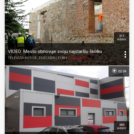
311
videní
VIDEO: Mesto obnovuje svoju najstaršiu škôlku
TELEVÍZIA KOŠICE
, 23.07.2026 | 11:46
|
Spravodajstvo
02:34
380
videní