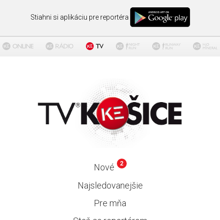
Stiahni si aplikáciu pre reportéra
2
Nové
Najsledovanejšie
Pre mňa