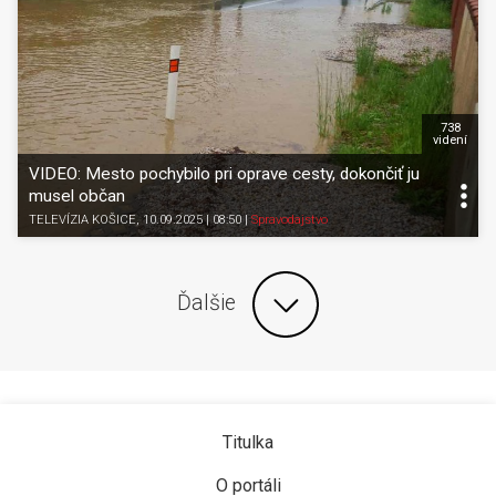
738
videní
VIDEO: Mesto pochybilo pri oprave cesty, dokončiť ju
musel občan
TELEVÍZIA KOŠICE
, 10.09.2025 | 08:50
|
Spravodajstvo
Ďalšie
Titulka
O portáli