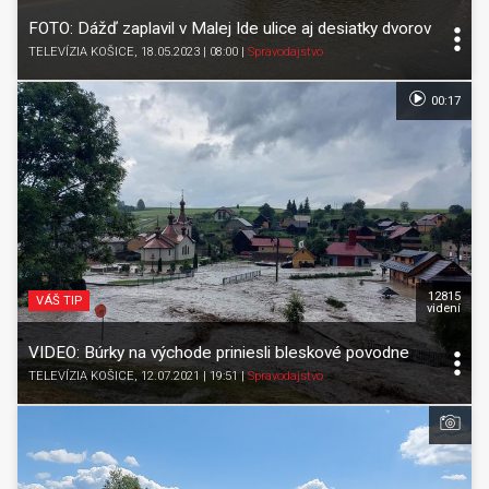
FOTO: Dážď zaplavil v Malej Ide ulice aj desiatky dvorov
TELEVÍZIA KOŠICE
, 18.05.2023 | 08:00
|
Spravodajstvo
00:17
12815
VÁŠ TIP
videní
VIDEO: Búrky na východe priniesli bleskové povodne
TELEVÍZIA KOŠICE
, 12.07.2021 | 19:51
|
Spravodajstvo