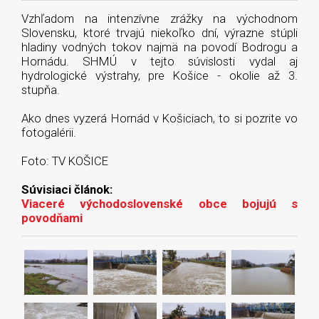
Vzhľadom na intenzívne zrážky na východnom
Slovensku, ktoré trvajú niekoľko dní, výrazne stúpli
hladiny vodných tokov najmä na povodí Bodrogu a
Hornádu. SHMÚ v tejto súvislosti vydal aj
hydrologické výstrahy, pre Košice - okolie až 3.
stupňa.
Ako dnes vyzerá Hornád v Košiciach, to si pozrite vo
fotogalérii.
Foto: TV KOŠICE
Súvisiaci článok:
Viaceré východoslovenské obce bojujú s
povodňami