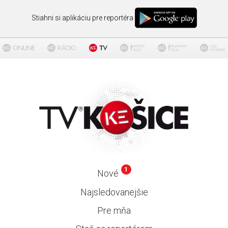
Stiahni si aplikáciu pre reportéra
1
Nové
Najsledovanejšie
Pre mňa