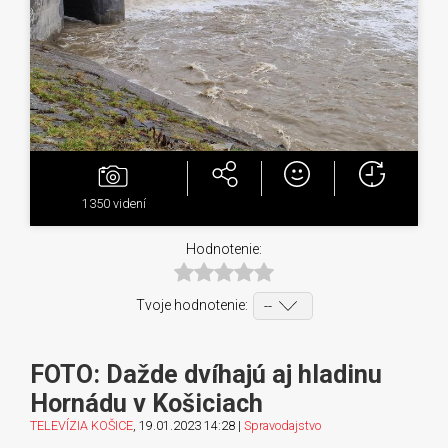
1350
videní
Hodnotenie:
Tvoje hodnotenie:
FOTO: Dažde dvíhajú aj hladinu
Hornádu v Košiciach
TELEVÍZIA KOŠICE
, 19.01.2023 14:28 |
Spravodajstvo