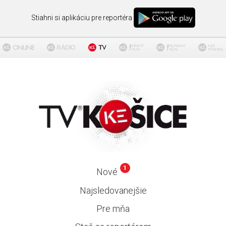
Stiahni si aplikáciu pre reportéra
1
Nové
Najsledovanejšie
Pre mňa