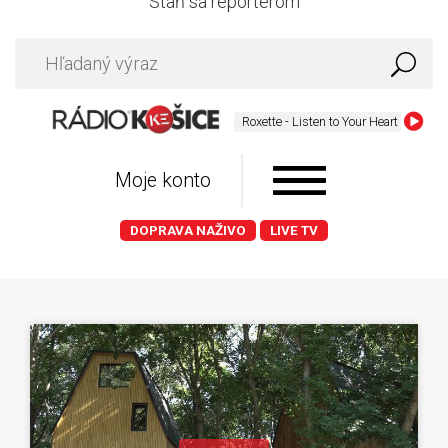
Staň sa reportérom
Roxette - Listen to Your Heart
Moje konto
DOPRAVA NAŽIVO
LIVE TV