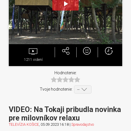
Play
Video
1211
videní
Hodnotenie:
Tvoje hodnotenie:
VIDEO: Na Tokaji pribudla novinka
pre milovníkov relaxu
TELEVÍZIA KOŠICE
, 05.09.2023 16:18 |
Spravodajstvo