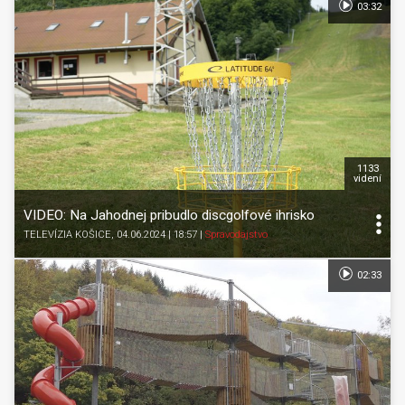
03:32
1133
videní
VIDEO: Na Jahodnej pribudlo discgolfové ihrisko
TELEVÍZIA KOŠICE
, 04.06.2024 | 18:57
|
Spravodajstvo
02:33