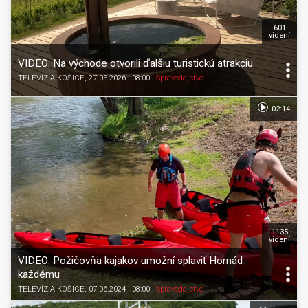
601
videní
VIDEO: Na východe otvorili ďalšiu turistickú atrakciu
TELEVÍZIA KOŠICE
, 27.05.2026 | 08:00
|
Spravodajstvo
02:14
1135
videní
VIDEO: Požičovňa kajakov umožní splaviť Hornád
každému
TELEVÍZIA KOŠICE
, 07.06.2024 | 08:00
|
Spravodajstvo