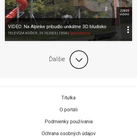
22839
videní
VIDEO: Na Alpinke pribudlo unikátne 3D bludisko
TELEVÍZIA KOŠICE
, 25.10.2023 | 13:54
|
Spravodajstvo
Ďalšie
Titulka
O portáli
Podmienky používania
Ochrana osobných údajov