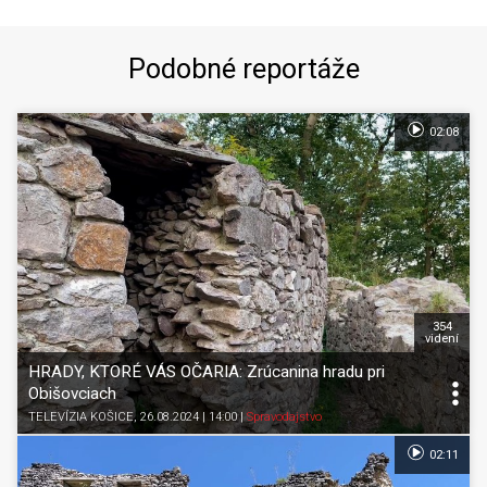
Podobné reportáže
02:08
354
videní
HRADY, KTORÉ VÁS OČARIA: Zrúcanina hradu pri
Obišovciach
TELEVÍZIA KOŠICE
, 26.08.2024 | 14:00
|
Spravodajstvo
02:11