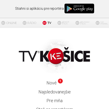
Stiahni si aplikáciu pre reportéra
1
Nové
Najsledovanejšie
Pre mňa