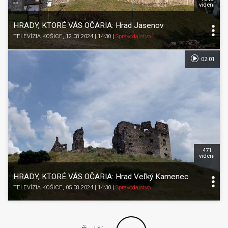
videní
HRADY, KTORÉ VÁS OČARIA: Hrad Jasenov
TELEVÍZIA KOŠICE
, 12.08.2024 | 14:30
|
Spravodajstvo
02:01
471
videní
HRADY, KTORÉ VÁS OČARIA: Hrad Veľký Kamenec
TELEVÍZIA KOŠICE
, 05.08.2024 | 14:30
|
Spravodajstvo