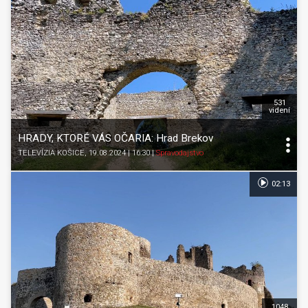
531
videní
HRADY, KTORÉ VÁS OČARIA: Hrad Brekov
TELEVÍZIA KOŠICE
, 19.08.2024 | 16:30
|
Spravodajstvo
02:13
1048