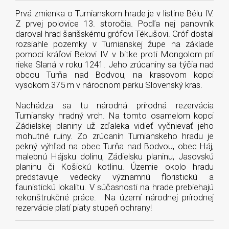
Prvá zmienka o Turnianskom hrade je v listine Bélu IV.
Z prvej polovice 13. storočia. Podľa nej panovník
daroval hrad šarišskému grófovi Tékušovi. Gróf dostal
rozsiahle pozemky v Turnianskej župe na základe
pomoci kráľovi Belovi IV. v bitke proti Mongolom pri
rieke Slaná v roku 1241. Jeho zrúcaniny sa týčia nad
obcou Turňa nad Bodvou, na krasovom kopci
vysokom 375 m v národnom parku Slovenský kras.
Nachádza sa tu národná prírodná rezervácia
Turniansky hradný vrch. Na tomto osamelom kopci
Zádielskej planiny už zďaleka vidieť vyčnievať jeho
mohutné ruiny. Zo zrúcanín Turnianskeho hradu je
pekný výhľad na obec Turňa nad Bodvou, obec Háj,
malebnú Hájsku dolinu, Zádielsku planinu, Jasovskú
planinu či Košickú kotlinu. Územie okolo hradu
predstavuje vedecky významnú floristickú a
faunistickú lokalitu. V súčasnosti na hrade prebiehajú
rekonštrukčné práce. Na území národnej prírodnej
rezervácie platí piaty stupeň ochrany!