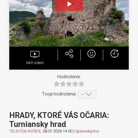
Play
Video
640
videní
Hodnotenie:
Tvoje hodnotenie:
HRADY, KTORÉ VÁS OČARIA:
Turniansky hrad
TELEVÍZIA KOŠICE
, 08.07.2024 14:00 |
Spravodajstvo