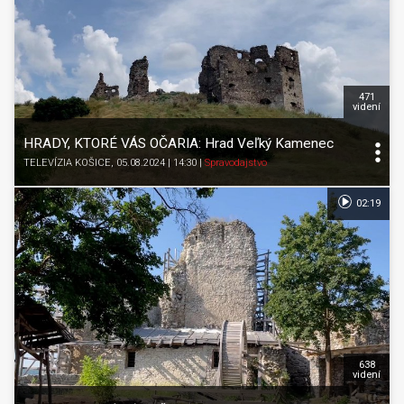
471
videní
HRADY, KTORÉ VÁS OČARIA: Hrad Veľký Kamenec
TELEVÍZIA KOŠICE
, 05.08.2024 | 14:30
|
Spravodajstvo
02:19
638
videní