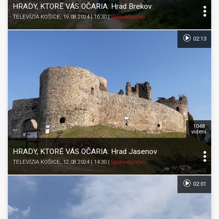
HRADY, KTORÉ VÁS OČARIA: Hrad Brekov
TELEVÍZIA KOŠICE
, 19.08.2024 | 16:30
|
Spravodajstvo
02:13
1048
videní
HRADY, KTORÉ VÁS OČARIA: Hrad Jasenov
TELEVÍZIA KOŠICE
, 12.08.2024 | 14:30
|
Spravodajstvo
02:01