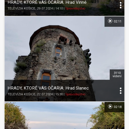
HRADY, KTORÉ VÁS OČARIA: Hrad Vinné
TELEVÍZIA KOŠICE
, 29.07.2024 | 14:10
|
Spravodajstvo
02:11
3110
videní
HRADY, KTORÉ VÁS OČARIA: Hrad Slanec
TELEVÍZIA KOŠICE
, 22.07.2024 | 15:30
|
Spravodajstvo
02:18