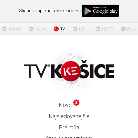
Stiahni si aplikáciu pre reportéra
2
Nové
Najsledovanejšie
Pre mňa