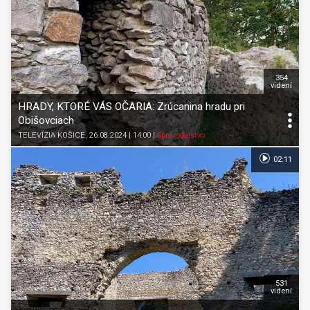
354
videní
HRADY, KTORÉ VÁS OČARIA: Zrúcanina hradu pri
Obišovciach
TELEVÍZIA KOŠICE
, 26.08.2024 | 14:00
|
Spravodajstvo
02:11
531
videní