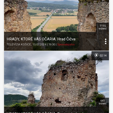
1115
videní
HRADY, KTORÉ VÁS OČARIA: Hrad Čičva
TELEVÍZIA KOŠICE
, 15.07.2024 | 19:30
|
Spravodajstvo
02:14
641
videní