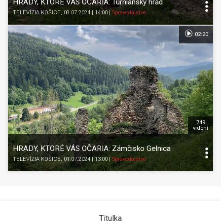
HRADY, KTORÉ VÁS OČARIA: Turniansky hrad
TELEVÍZIA KOŠICE
, 08.07.2024 | 14:00
|
Spravodajstvo
02:20
749
videní
HRADY, KTORÉ VÁS OČARIA: Zámčisko Gelnica
TELEVÍZIA KOŠICE
, 01.07.2024 | 13:00
|
Spravodajstvo
Titulka