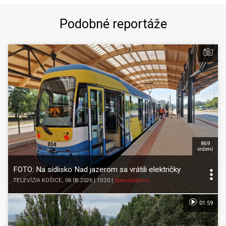
Podobné reportáže
869
videní
FOTO: Na sídlisko Nad jazerom sa vrátili električky
TELEVÍZIA KOŠICE
, 06.08.2026 | 10:20
|
Spravodajstvo
01:59