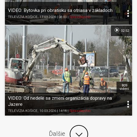
VIDEO: Bytovka pri obratisku sa otriasa v základoch
TELEVÍZIA KOŠICE
, 17.03.2026 | 08:00
|
Spravodajstvo
02:52
809
videní
VIDEO: Od nedele sa zmení organizácia dopravy na
Jazere
TELEVÍZIA KOŠICE
, 10.03.2026 | 14:16
|
Spravodajstvo
Ďalšie