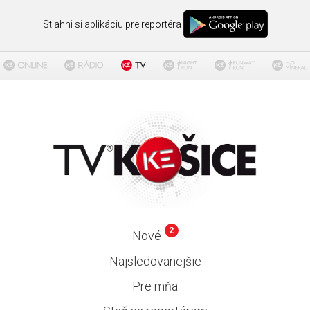
Stiahni si aplikáciu pre reportéra
2
Nové
Najsledovanejšie
Pre mňa