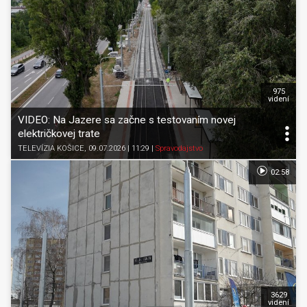
975
videní
VIDEO: Na Jazere sa začne s testovaním novej
električkovej trate
TELEVÍZIA KOŠICE
, 09.07.2026 | 11:29
|
Spravodajstvo
02:58
3629
videní