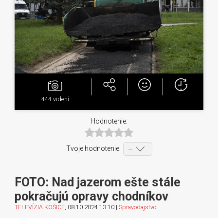
444
videní
Hodnotenie:
Tvoje hodnotenie:
FOTO: Nad jazerom ešte stále
pokračujú opravy chodníkov
TELEVÍZIA KOŠICE
, 08.10.2024 13:10 |
Spravodajstvo