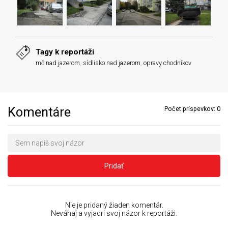
Tagy k reportáži
mč nad jazerom
,
sídlisko nad jazerom
,
opravy chodníkov
Komentáre
Počet príspevkov:
0
Pridať
Nie je pridaný žiaden komentár.
Neváhaj a vyjadri svoj názor k reportáži.