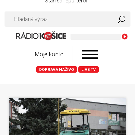
Staň sa reportérom
Hu
Moje konto
DOPRAVA NAŽIVO
LIVE TV