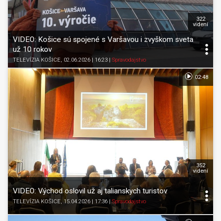
322
videní
VIDEO: Košice sú spojené s Varšavou i zvyškom sveta
už 10 rokov
TELEVÍZIA KOŠICE
, 02.06.2026 | 16:23
|
Spravodajstvo
02:48
352
videní
VIDEO: Východ oslovil už aj talianskych turistov
TELEVÍZIA KOŠICE
, 15.04.2026 | 17:36
|
Spravodajstvo