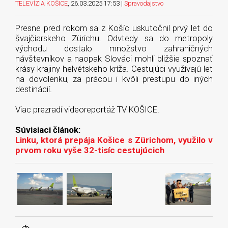
TELEVÍZIA KOŠICE
, 26.03.2025 17:53 |
Spravodajstvo
Presne pred rokom sa z Košíc uskutočnil prvý let do
švajčiarskeho Zürichu. Odvtedy sa do metropoly
východu dostalo množstvo zahraničných
návštevníkov a naopak Slováci mohli bližšie spoznať
krásy krajiny helvétskeho kríža. Cestujúci využívajú let
na dovolenku, za prácou i kvôli prestupu do iných
destinácií.
Viac prezradí videoreportáž TV KOŠICE.
Súvisiaci článok:
Linku, ktorá prepája Košice s Zürichom, využilo v
prvom roku vyše 32-tisíc cestujúcich