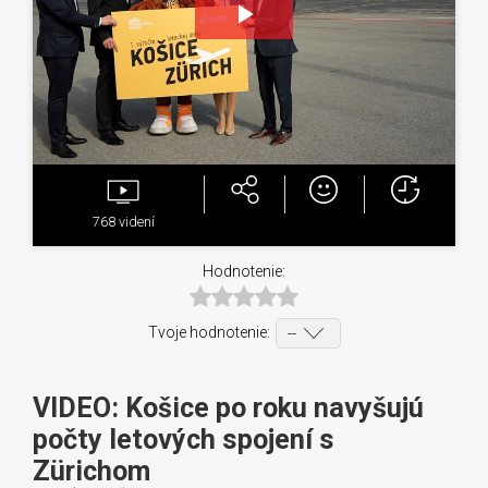
Play
Video
768
videní
Hodnotenie:
Tvoje hodnotenie:
VIDEO: Košice po roku navyšujú
počty letových spojení s
Zürichom