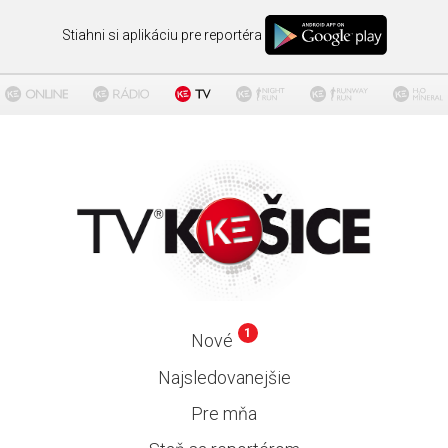
Stiahni si aplikáciu pre reportéra
1
Nové
Najsledovanejšie
Pre mňa