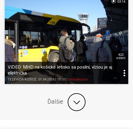
03:14
422
videní
VIDEO: MHD na košické letisko sa posilní, víziou je aj
električka
TELEVÍZIA KOŠICE
, 01.04.2026 | 15:10
|
Spravodajstvo
Ďalšie