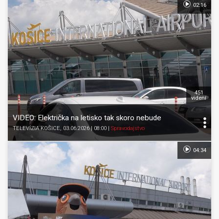
02:16
451
videní
VIDEO: Električka na letisko tak skoro nebude
TELEVÍZIA KOŠICE
, 03.06.2026 | 08:00
|
Spravodajstvo
04:34