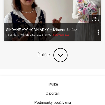
417
videní
ŠIKOVNÉ VÝCHODNIARKY – Mišena Juhász
TELEVÍZIA KOŠICE
, 23.07.2025 | 08:00
|
Spravodajstvo
Ďalšie
Titulka
O portáli
Podmienky používania