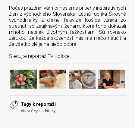
Počas prázdnin vám prinesieme príbehy inšpiratívnych
žien z východného Slovenska. Letná rubrika Šikovné
východniarky z dielne Televízie Košice vzniká zo
stretnutí so zaujímavými ženami, ktoré toho dokázali
mnoho napriek životným ťažkostiam. Sú rovnako
zárukou, že každá skúsenosť nás má niečo naučiť a
že všetko zlé je na niečo dobré.
Sledujte reportáž TV Košice.
Tagy k reportáži
šikovné východniarky