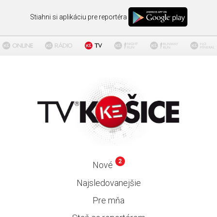
Stiahni si aplikáciu pre reportéra
2
Nové
Najsledovanejšie
Pre mňa