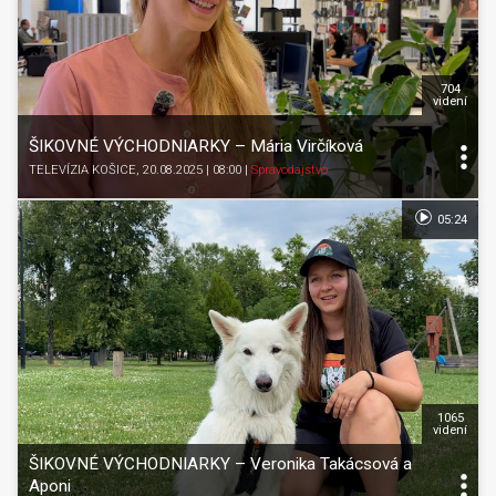
704
videní
ŠIKOVNÉ VÝCHODNIARKY – Mária Virčíková
TELEVÍZIA KOŠICE
, 20.08.2025 | 08:00
|
Spravodajstvo
05:24
1065
videní
ŠIKOVNÉ VÝCHODNIARKY – Veronika Takácsová a
Aponi