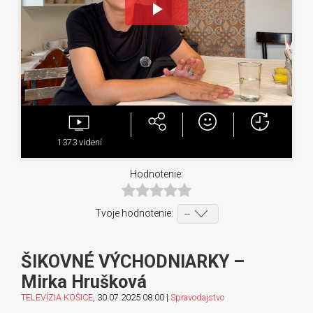
Play
Video
1373
videní
Hodnotenie:
Tvoje hodnotenie:
ŠIKOVNÉ VÝCHODNIARKY –
Mirka Hrušková
TELEVÍZIA KOŠICE
, 30.07.2025 08:00 |
Spravodajstvo