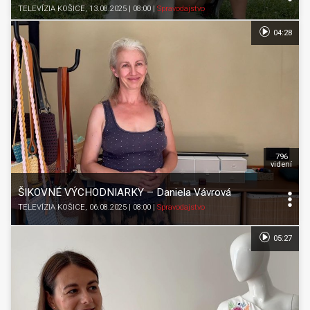
TELEVÍZIA KOŠICE
, 13.08.2025 | 08:00
|
Spravodajstvo
04:28
796
videní
ŠIKOVNÉ VÝCHODNIARKY – Daniela Vávrová
TELEVÍZIA KOŠICE
, 06.08.2025 | 08:00
|
Spravodajstvo
05:27