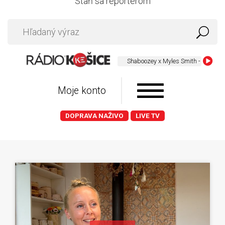
Staň sa reportérom
Shaboozey x Myles Smith - Blink Twice
Moje konto
DOPRAVA NAŽIVO
LIVE TV