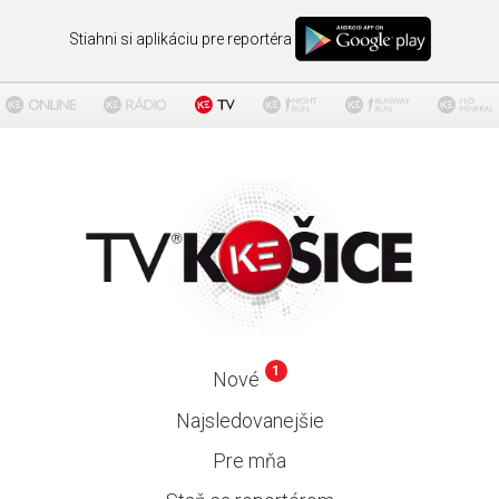
Stiahni si aplikáciu pre reportéra
1
Nové
Najsledovanejšie
Pre mňa