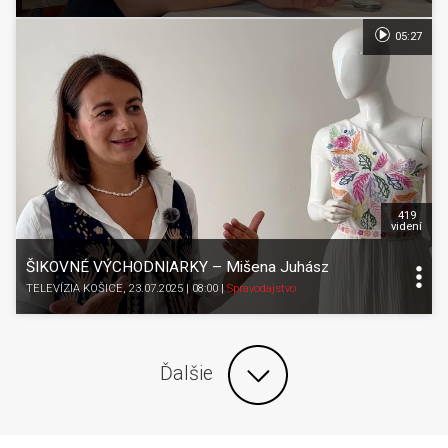
05:27
419
videní
ŠIKOVNÉ VÝCHODNIARKY – Mišena Juhász
TELEVÍZIA KOŠICE
, 23.07.2025 | 08:00
|
Spravodajstvo
Ďalšie