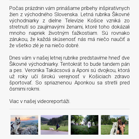
Počas prázdnin vám prinášame príbehy inšpiratívnych
žien z východného Slovenska. Letná rubrika Šikovné
východniarky z dielne Televízie Košice vzniká zo
stretnutí so zaujímavými ženami, ktoré toho dokázali
mnoho napriek životným ťažkostiam. Sú rovnako
zárukou, že každá skúsenosť nás má niečo naučiť a
že všetko zlé je na niečo dobré.
Dnes vám v našej letnej rubrike predstavíme hneď dve
Šikovné východniarky. Tentokrát to bude tandem pán
a pes. Veronika Takácsová a Aponi sú dvojkou, ktorá
už roky učí širokú verejnosť v Košiciach zdravo
športovať. So spriaznenou Aponkou sa stretli pred
ôsmimi rokmi.
Viac v našej videoreportáži.