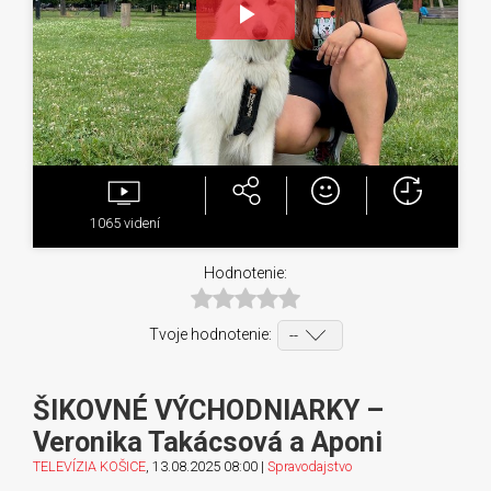
Play
Video
1065
videní
Hodnotenie:
Tvoje hodnotenie:
ŠIKOVNÉ VÝCHODNIARKY –
Veronika Takácsová a Aponi
TELEVÍZIA KOŠICE
, 13.08.2025 08:00 |
Spravodajstvo