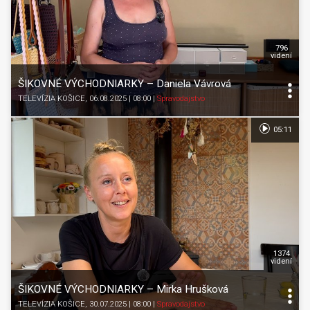
796
videní
ŠIKOVNÉ VÝCHODNIARKY – Daniela Vávrová
TELEVÍZIA KOŠICE
, 06.08.2025 | 08:00
|
Spravodajstvo
05:11
1374
videní
ŠIKOVNÉ VÝCHODNIARKY – Mirka Hrušková
TELEVÍZIA KOŠICE
, 30.07.2025 | 08:00
|
Spravodajstvo