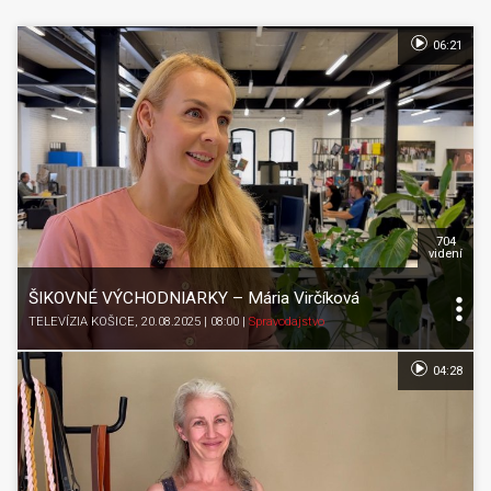
06:21
704
videní
ŠIKOVNÉ VÝCHODNIARKY – Mária Virčíková
TELEVÍZIA KOŠICE
, 20.08.2025 | 08:00
|
Spravodajstvo
04:28